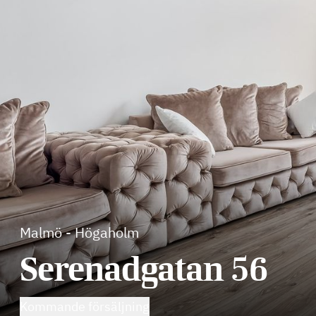
Malmö
-
Högaholm
Serenadgatan 56
Kommande försäljning