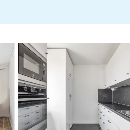
Info Tappvatten- och ventilationsbyte
Årsredovisning 2024-2025 Hsb Brf Högaholm