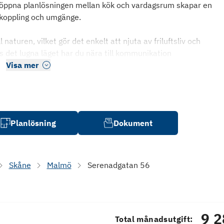
 öppna planlösningen mellan kök och vardagsrum skapar en
avkoppling och umgänge.
naturen, vilket gör det enkelt att njuta av friluftsliv och
 det lugna läget har du nära till kommunikation
Visa mer
Planlösning
Dokument
Skåne
Malmö
Serenadgatan 56
9 2
Total månadsutgift: