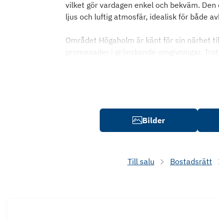
vilket gör vardagen enkel och bekväm. Den
ljus och luftig atmosfär, idealisk för både 
Området Högaholm är känt för sin närhet till 
promenader i grönskande omgivningar. Trots
Bilder
Till salu
Bostadsrätt