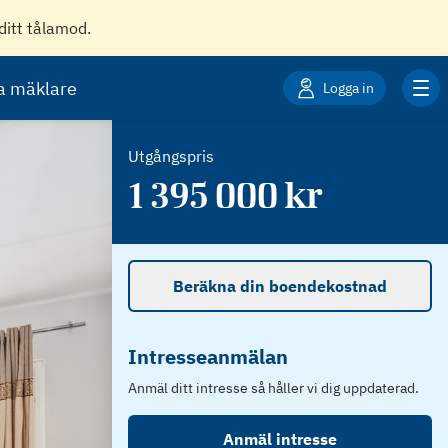
ditt tålamod.
ta mäklare
Logga in
Utgångspris
1 395 000
kr
Beräkna din boendekostnad
Intresseanmälan
Anmäl ditt intresse så håller vi dig uppdaterad.
Anmäl intresse