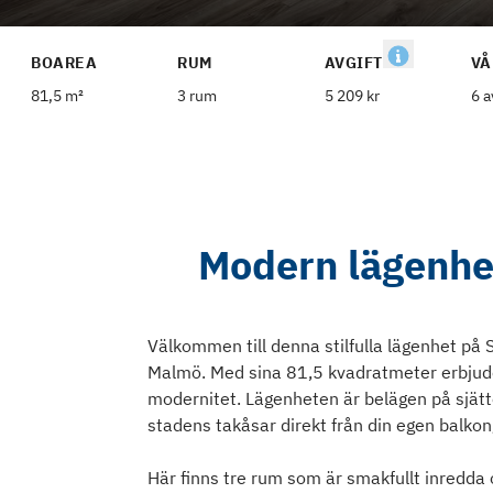
BOAREA
RUM
AVGIFT
VÅ
81,5 m²
3 rum
5 209 kr
6 a
Modern lägenhe
Välkommen till denna stilfulla lägenhet på
Malmö. Med sina 81,5 kvadratmeter erbjud
modernitet. Lägenheten är belägen på sjätte 
stadens takåsar direkt från din egen balkon
Här finns tre rum som är smakfullt inredd