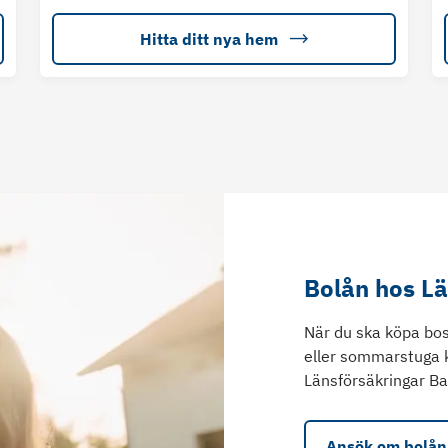
Hitta ditt nya hem
Bolån hos L
När du ska köpa bos
eller sommarstuga 
Länsförsäkringar Ba
Ansök om bolån