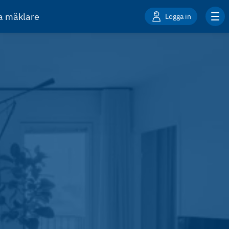
ta mäklare
Logga in