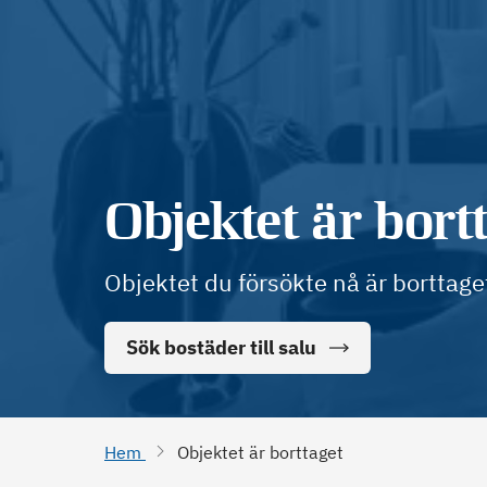
Objektet är bort
Objektet du försökte nå är borttage
Sök bostäder till salu
Hem
Objektet är borttaget