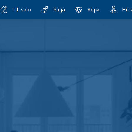
Till salu
Sälja
Köpa
Hit