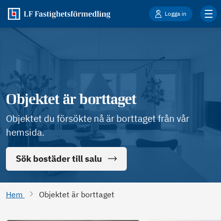
Logga in
Objektet är borttaget
Objektet du försökte nå är borttaget från vår
hemsida.
Sök bostäder till salu
Hem
Objektet är borttaget