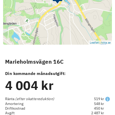
Leaflet
|
hitta.se
Marieholmsvägen 16C
Din kommande månadsutgift:
4 004 kr
Ränta
(efter skattereduktion)
519 kr
Amortering
548 kr
Driftkostnad
450 kr
Avgift
2 487 kr