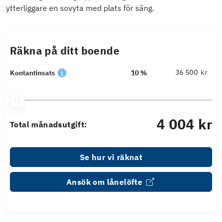
ytterliggare en sovyta med plats för säng.
Räkna på ditt boende
kr
Kontantinsats
10 %
4 004 kr
Total månadsutgift:
Se hur vi räknat
Ansök om lånelöfte