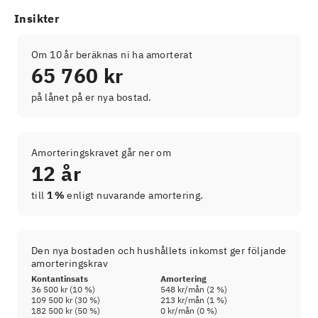
Insikter
Om 10 år beräknas ni ha amorterat
65 760 kr
på lånet på er nya bostad.
Amorteringskravet går ner om
12 år
till
1 %
enligt nuvarande amortering.
Den nya bostaden och hushållets inkomst ger följande
amorteringskrav
Kontantinsats
Amortering
36 500 kr
(
10
%)
548 kr
/mån (
2
%)
109 500 kr
(
30
%)
213 kr
/mån (
1
%)
182 500 kr
(
50
%)
0 kr
/mån (
0
%)