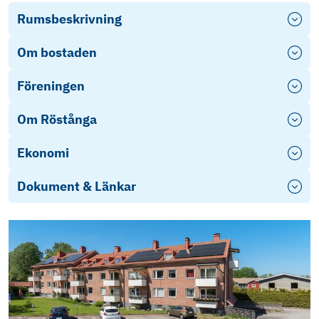
Rumsbeskrivning
Om bostaden
Föreningen
Om Röstånga
Ekonomi
Dokument & Länkar
Årsredovisning Odensjögården
Stadgar (okänt årtal)
Energideklaration-887841