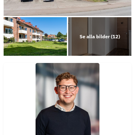
Photo
Play
Se alla bilder (
12
)