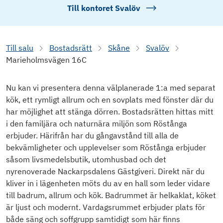
Till kontoret
Svalöv
Till salu
Bostadsrätt
Skåne
Svalöv
Marieholmsvägen 16C
Nu kan vi presentera denna välplanerade 1:a med separat
kök, ett rymligt allrum och en sovplats med fönster där du
har möjlighet att stänga dörren. Bostadsrätten hittas mitt
i den familjära och naturnära miljön som Röstånga
erbjuder. Härifrån har du gångavstånd till alla de
bekvämligheter och upplevelser som Röstånga erbjuder
såsom livsmedelsbutik, utomhusbad och det
nyrenoverade Nackarpsdalens Gästgiveri. Direkt när du
kliver in i lägenheten möts du av en hall som leder vidare
till badrum, allrum och kök. Badrummet är helkaklat, köket
är ljust och modernt. Vardagsrummet erbjuder plats för
både säng och soffgrupp samtidigt som här finns