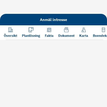
Anmäl intresse
Översikt
Planlösning
Fakta
Dokument
Karta
Boendek
Läs mer