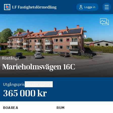
Logga in
Röstånga
Marieholmsvägen 16C
Utgångspris
Bevaka slutpris
365 000
kr
BOAREA
RUM