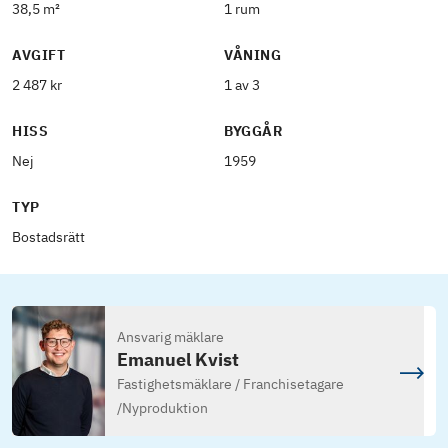
38,5 m²
1 rum
AVGIFT
VÅNING
2 487 kr
1 av 3
HISS
BYGGÅR
Nej
1959
TYP
Bostadsrätt
Ansvarig mäklare
Emanuel Kvist
Fastighetsmäklare / Franchisetagare
/
Nyproduktion