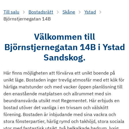
Till salu
Bostadsrätt
Skåne
Ystad
Björnstjernegatan 14B
Välkommen till
Björnstjernegatan 14B i Ystad
Sandskog.
Här finns möjligheten att förvärva ett unikt boende på
unikt läge. Bostaden inger trevlig atmosfär med ett kök för
härliga matstunder och med vacker öppen planlösning till
den enastående matplatsen och allrummet med sin
beundransvärda utsikt mot Regementet. Här erbjuds en
bostad utöver det vanliga i en trivsam och välskött
förening. Bostaden är inbjudande med sina vackra och
stora fönsterpartier, härlig rymd och takhöjd, stora sociala
ytor med fantastisk utsikt, två helkalkade badrum, lyxig