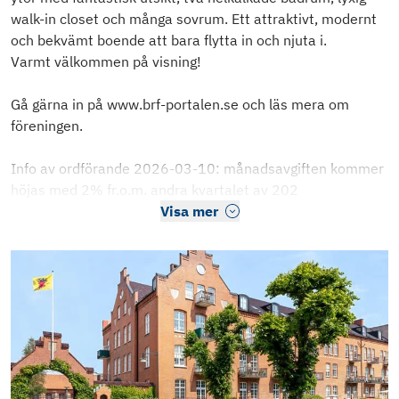
walk-in closet och många sovrum. Ett attraktivt, modernt
och bekvämt boende att bara flytta in och njuta i.
Varmt välkommen på visning!
Gå gärna in på www.brf-portalen.se och läs mera om
föreningen.
Info av ordförande 2026-03-10: månadsavgiften kommer
höjas med 2% fr.o.m. andra kvartalet av 202
Visa mer