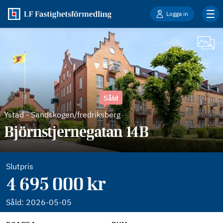
Logga in
Såld
Ystad
-
Sandskogen/fredriksberg
Björnstjernegatan 14B
Slutpris
4 695 000 kr
Såld:
2026-05-05