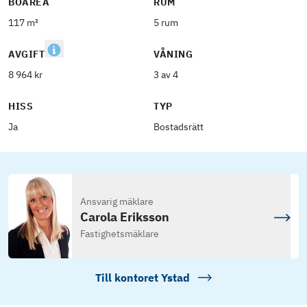
BOAREA
RUM
117 m²
5 rum
AVGIFT
VÅNING
8 964 kr
3 av 4
HISS
TYP
Ja
Bostadsrätt
Ansvarig mäklare
Carola Eriksson
Fastighetsmäklare
Till kontoret
Ystad