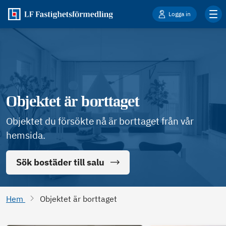
Logga in
Objektet är borttaget
Objektet du försökte nå är borttaget från vår
hemsida.
Sök bostäder till salu
Hem
Objektet är borttaget