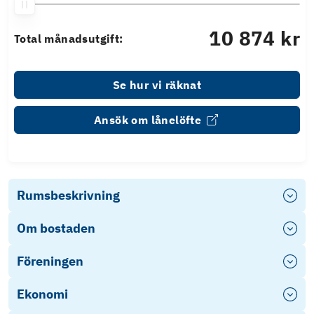
10 874 kr
Total månadsutgift:
Se hur vi räknat
Ansök om lånelöfte
Rumsbeskrivning
Om bostaden
Föreningen
Ekonomi