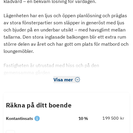
klädvård – en bekväm lösning för vardagen.
Lägenheten har en ljus och öppen planlösning och präglas
av stora fönsterpartier som släpper in generöst med ljus
och bjuder på en underbar utsikt – med havsglimt mellan
tallarna. Den stora inglasade balkongen blir ett extra rum
större delen av året och har gott om plats för matbord och
loungemöbler.
Fastigheten är utrustad med hiss och på den
gemensamma gården
Visa mer
Räkna på ditt boende
kr
Kontantinsats
10 %