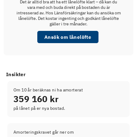
Det är alltid bra att ha ett lånelöfte klart – då kan du
vara med och buda direkt på bostaden du är
intresserad av. Hos Länsförsäkringar kan du ansöka om
lånelöfte. Det kostar ingenting och godkänt lånelöfte
gäller i tre månader.
Ansök om lånelöfte
Insikter
Om 10 år beräknas ni ha amorterat
359 160 kr
på lånet på er nya bostad.
Amorteringskravet går ner om