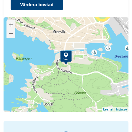
Värdera bostad
Leaflet
|
hitta.se