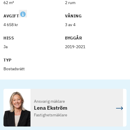
62 m²
2 rum
AVGIFT
VÅNING
4 658 kr
3 av 4
HISS
BYGGÅR
Ja
2019-2021
TYP
Bostadsrätt
Ansvarig mäklare
Lena Ekström
Fastighetsmäklare