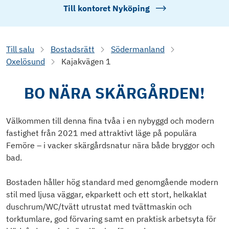
Till kontoret
Nyköping
Till salu
Bostadsrätt
Södermanland
Oxelösund
Kajakvägen 1
BO NÄRA SKÄRGÅRDEN!
Välkommen till denna fina tvåa i en nybyggd och modern
fastighet från 2021 med attraktivt läge på populära
Femöre – i vacker skärgårdsnatur nära både bryggor och
bad.
Bostaden håller hög standard med genomgående modern
stil med ljusa väggar, ekparkett och ett stort, helkaklat
duschrum/WC/tvätt utrustat med tvättmaskin och
torktumlare, god förvaring samt en praktisk arbetsyta för