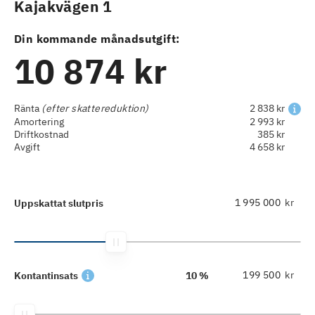
Kajakvägen 1
Din kommande månadsutgift:
10 874 kr
Ränta
(efter skattereduktion)
2 838 kr
Amortering
2 993 kr
Driftkostnad
385 kr
Avgift
4 658 kr
kr
Uppskattat slutpris
kr
Kontantinsats
10 %