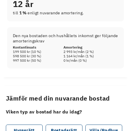
12 år
till
1 %
enligt nuvarande amortering.
Den nya bostaden och hushållets inkomst ger följande
amorteringskrav
Kontantinsats
Amortering
199 500 kr
(
10
%)
2 993 kr
/mån (
2
%)
598 500 kr
(
30
%)
1 164 kr
/mån (
1
%)
997 500 kr
(
50
%)
0 kr
/mån (
0
%)
Jämför med din nuvarande bostad
Viken typ av bostad har du idag?
Hyresrätt
Bostadsrätt
Villa/Radhus