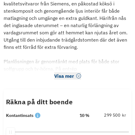
kvalitetsvitvaror från Siemens, en påkostad köksö i
stenkomposit och genomgående ljus interiör får både
matlagning och umgänge en extra guldkant. Härifrån nås
det inglasade uterummet – en naturlig förlängning av
vardagsrummet som gör att hemmet kan njutas året om.
Utgång till den inbjudande trädgårdstomten där det även
finns ett förråd för extra förvaring.
Planlösningen är genomtänkt med plats för både stor
soffgrupp och tv-hörna. På entrép
Visa mer
Räkna på ditt boende
kr
Kontantinsats
10 %