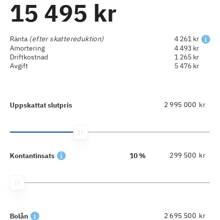
15 495 kr
Ränta
(efter skattereduktion)
4 261 kr
Amortering
4 493 kr
Driftkostnad
1 265 kr
Avgift
5 476 kr
kr
Uppskattat slutpris
kr
Kontantinsats
10 %
kr
Bolån