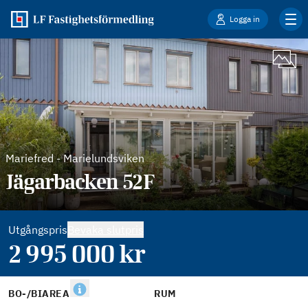
Logga in
Mariefred
-
Marielundsviken
Jägarbacken 52F
Utgångspris
Bevaka slutpris
2 995 000
kr
BO-/BIAREA
RUM