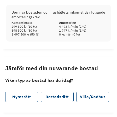
Den nya bostaden och hushållets inkomst ger följande
amorteringskrav
Kontantinsats
Amortering
299 500 kr
(
10
%)
4 493 kr
/mån (
2
%)
898 500 kr
(
30
%)
1 747 kr
/mån (
1
%)
1 497 500 kr
(
50
%)
0 kr
/mån (
0
%)
Jämför med din nuvarande bostad
Viken typ av bostad har du idag?
Hyresrätt
Bostadsrätt
Villa/Radhus