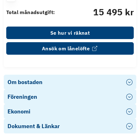
15 495 kr
Total månadsutgift:
Se hur vi räknat
Ansök om lånelöfte
Om bostaden
Föreningen
Ekonomi
Dokument & Länkar