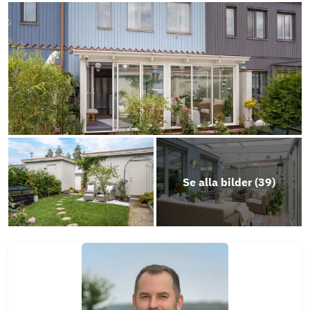
Energideklaration Jägarbacken 50A-50D
StadgarBrf Marielundsviken i Mariefred
Brf Marielundsviken i Mariefred, 769636-
Energideklaration Jägarbacken 52
2025 Årsredovisning Brf Marielundsviken
Se alla bilder (
39
)