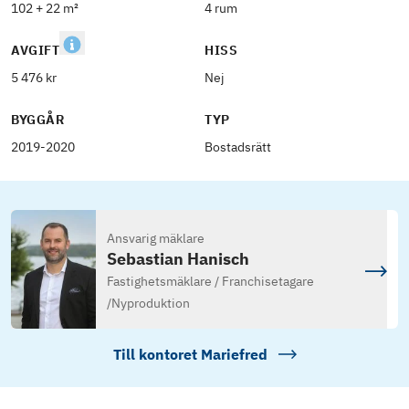
102 + 22 m²
4 rum
AVGIFT
HISS
5 476 kr
Nej
BYGGÅR
TYP
2019-2020
Bostadsrätt
Ansvarig mäklare
Sebastian Hanisch
Fastighetsmäklare / Franchisetagare
/
Nyproduktion
Till kontoret
Mariefred