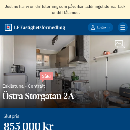
Just nu har vi en driftstörning som påverkar laddningstiderna. Tack
för ditt tålamod.
Logga in
Såld
Eskilstuna
-
Centralt
Östra Storgatan 2A
Slutpris
855 000 kr