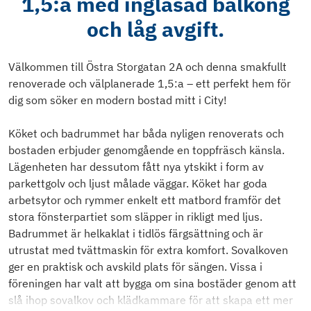
1,5:a med inglasad balkong
och låg avgift.
Välkommen till Östra Storgatan 2A och denna smakfullt
renoverade och välplanerade 1,5:a – ett perfekt hem för
dig som söker en modern bostad mitt i City!
Köket och badrummet har båda nyligen renoverats och
bostaden erbjuder genomgående en toppfräsch känsla.
Lägenheten har dessutom fått nya ytskikt i form av
parkettgolv och ljust målade väggar. Köket har goda
arbetsytor och rymmer enkelt ett matbord framför det
stora fönsterpartiet som släpper in rikligt med ljus.
Badrummet är helkaklat i tidlös färgsättning och är
utrustat med tvättmaskin för extra komfort. Sovalkoven
ger en praktisk och avskild plats för sängen. Vissa i
föreningen har valt att bygga om sina bostäder genom att
slå ihop sovalkov och klädkammare för att skapa ett mer