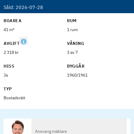
Såld:
2026-07-28
BOAREA
RUM
41 m²
1 rum
AVGIFT
VÅNING
2 318 kr
3 av 7
HISS
BYGGÅR
Ja
1960/1961
TYP
Bostadsrätt
Ansvarig mäklare