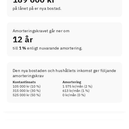
på lånet på er nya bostad.
Amorteringskravet går ner om
12 år
till
1 %
enligt nuvarande amortering.
Den nya bostaden och hushållets inkomst ger följande
amorteringskrav
Kontantinsats
Amortering
105 000 kr
(
10
%)
1 575 kr
/mån (
2
%)
315 000 kr
(
30
%)
613 kr
/mån (
1
%)
525 000 kr
(
50
%)
0 kr
/mån (
0
%)