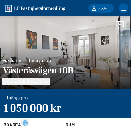
Logga in
Eskilstuna
-
Tunavallen
Västeråsvägen 10B
Kommande försäljning
Utgångspris
1 050 000
kr
BOAREA
RUM