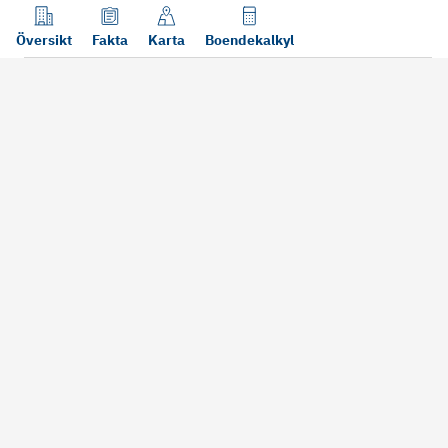
Översikt
Fakta
Karta
Boendekalkyl
Läs mer
Bra att tänka på vid köp
Sälj din bosta
Köper du bostad via oss kan vi
Att sälja sin bostad