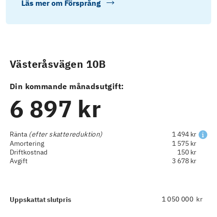
Läs mer om
Försprång
Västeråsvägen 10B
Din kommande månadsutgift:
6 897 kr
Ränta
(efter skattereduktion)
1 494 kr
Amortering
1 575 kr
Driftkostnad
150 kr
Avgift
3 678 kr
kr
Uppskattat slutpris