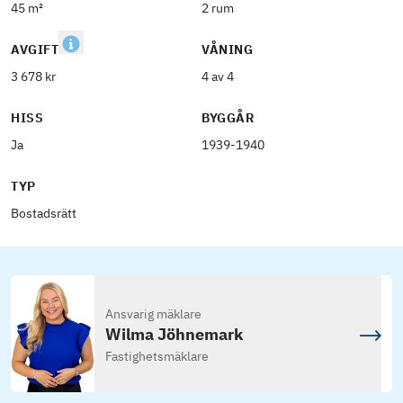
45 m²
2 rum
AVGIFT
VÅNING
3 678 kr
4 av 4
HISS
BYGGÅR
Ja
1939-1940
TYP
Bostadsrätt
Ansvarig mäklare
Wilma Jöhnemark
Fastighetsmäklare