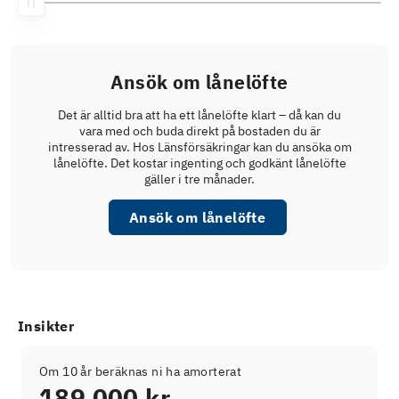
Ansök om lånelöfte
Det är alltid bra att ha ett lånelöfte klart – då kan du
vara med och buda direkt på bostaden du är
intresserad av. Hos Länsförsäkringar kan du ansöka om
lånelöfte. Det kostar ingenting och godkänt lånelöfte
gäller i tre månader.
Ansök om lånelöfte
Insikter
Om 10 år beräknas ni ha amorterat
189 000 kr