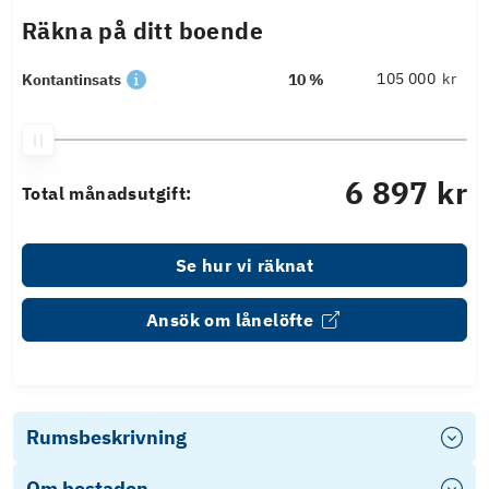
Räkna på ditt boende
kr
Kontantinsats
10 %
6 897 kr
Total månadsutgift:
Se hur vi räknat
Ansök om lånelöfte
Rumsbeskrivning
Om bostaden