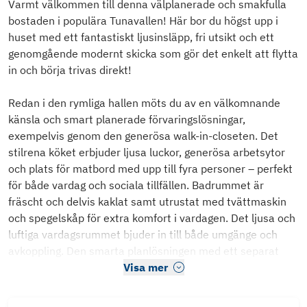
Varmt välkommen till denna välplanerade och smakfulla
bostaden i populära Tunavallen! Här bor du högst upp i
huset med ett fantastiskt ljusinsläpp, fri utsikt och ett
genomgående modernt skicka som gör det enkelt att flytta
in och börja trivas direkt!
Redan i den rymliga hallen möts du av en välkomnande
känsla och smart planerade förvaringslösningar,
exempelvis genom den generösa walk-in-closeten. Det
stilrena köket erbjuder ljusa luckor, generösa arbetsytor
och plats för matbord med upp till fyra personer – perfekt
för både vardag och sociala tillfällen. Badrummet är
fräscht och delvis kaklat samt utrustat med tvättmaskin
och spegelskåp för extra komfort i vardagen. Det ljusa och
luftiga vardagsrummet bjuder in till både umgänge och
avkoppling. Den smarta planlösningen med ett separat
Visa mer