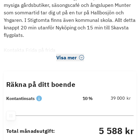
mysiga gårdsbutiker, säsongscafé och ångslupen Munter
som sommartid tar dig ut på en tur på Hallbosjön och
Yngaren. I Stigtomta finns även kommunal skola. Allt detta
knappt 20 min utanför Nyköping och 15 min till Skavsta
flygplats.
Kontakta Frida på frida
Visa mer
Räkna på ditt boende
kr
Kontantinsats
10 %
5 588 kr
Total månadsutgift: