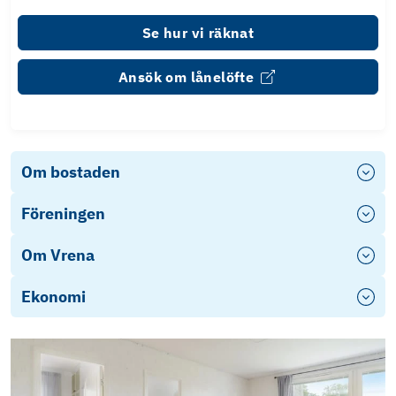
Se hur vi räknat
Ansök om lånelöfte
Om bostaden
Föreningen
Om Vrena
Ekonomi