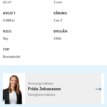
62 m²
3 rum
AVGIFT
VÅNING
4 088 kr
2 av 3
HISS
BYGGÅR
Nej
1960
TYP
Bostadsrätt
Ansvarig mäklare
Frida Johansson
Fastighetsmäklare