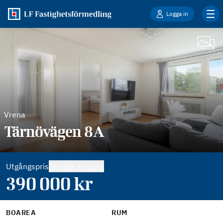
Logga in
Vrena
Tärnövägen 8A
Utgångspris
Bevaka slutpris
390 000
kr
BOAREA
RUM