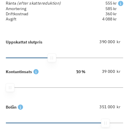
Ränta
(efter skattereduktion)
555 kr
Amortering
585 kr
Driftkostnad
360 kr
Avgift
4 088 kr
kr
Uppskattat slutpris
kr
Kontantinsats
10 %
kr
Bolån