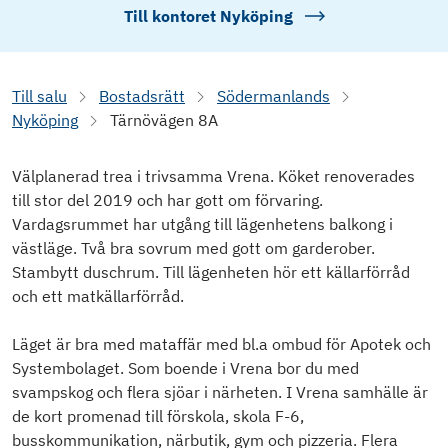
Till kontoret
Nyköping
Till salu
Bostadsrätt
Södermanlands
Nyköping
Tärnövägen 8A
Välplanerad trea i trivsamma Vrena. Köket renoverades
till stor del 2019 och har gott om förvaring.
Vardagsrummet har utgång till lägenhetens balkong i
västläge. Två bra sovrum med gott om garderober.
Stambytt duschrum. Till lägenheten hör ett källarförråd
och ett matkällarförråd.
Läget är bra med mataffär med bl.a ombud för Apotek och
Systembolaget. Som boende i Vrena bor du med
svampskog och flera sjöar i närheten. I Vrena samhälle är
de kort promenad till förskola, skola F-6,
busskommunikation, närbutik, gym och pizzeria. Flera