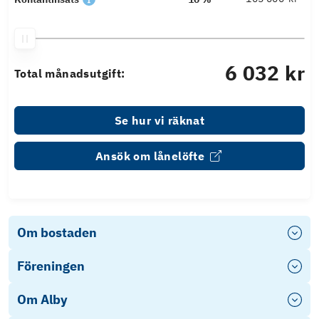
6 032 kr
Total månadsutgift:
Se hur vi räknat
Ansök om lånelöfte
Om bostaden
Föreningen
Om Alby