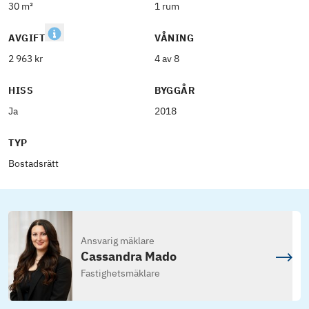
30 m²
1 rum
AVGIFT
VÅNING
2 963 kr
4 av 8
HISS
BYGGÅR
Ja
2018
TYP
Bostadsrätt
Ansvarig mäklare
Cassandra Mado
Fastighetsmäklare