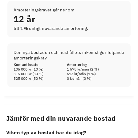
Amorteringskravet går ner om
12 år
till
1 %
enligt nuvarande amortering.
Den nya bostaden och hushållets inkomst ger följande
amorteringskrav
Kontantinsats
Amortering
105 000 kr
(
10
%)
1 575 kr
/mån (
2
%)
315 000 kr
(
30
%)
613 kr
/mån (
1
%)
525 000 kr
(
50
%)
0 kr
/mån (
0
%)
Jämför med din nuvarande bostad
Viken typ av bostad har du idag?