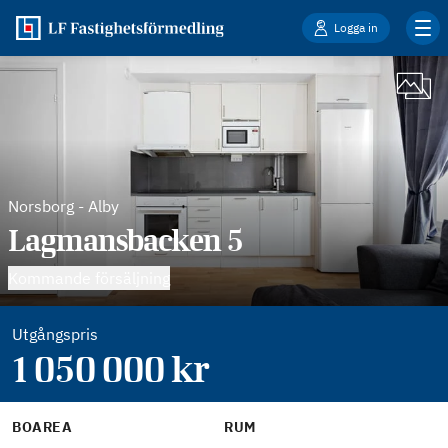
Logga in
Norsborg
-
Alby
Lagmansbacken 5
Kommande försäljning
Utgångspris
1 050 000
kr
BOAREA
RUM