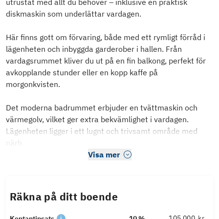
utrustat med allt du behöver – inklusive en praktisk
diskmaskin som underlättar vardagen.
Här finns gott om förvaring, både med ett rymligt förråd i
lägenheten och inbyggda garderober i hallen. Från
vardagsrummet kliver du ut på en fin balkong, perfekt för
avkopplande stunder eller en kopp kaffe på
morgonkvisten.
Det moderna badrummet erbjuder en tvättmaskin och
värmegolv, vilket ger extra bekvämlighet i vardagen.
Lägenheten ligger i ett lugnt och trivsamt område med
närh
Visa mer
Räkna på ditt boende
kr
Kontantinsats
10 %