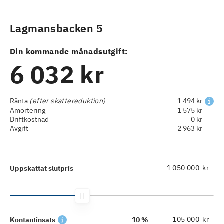
Lagmansbacken 5
Din kommande månadsutgift:
6 032 kr
Ränta
(efter skattereduktion)
1 494 kr
Amortering
1 575 kr
Driftkostnad
0 kr
Avgift
2 963 kr
kr
Uppskattat slutpris
kr
Kontantinsats
10 %