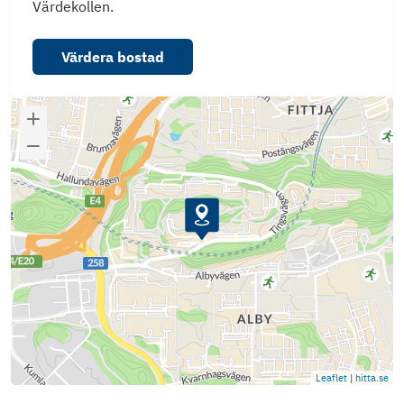
Värdekollen.
Värdera bostad
Leaflet
|
hitta.se