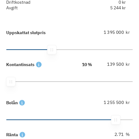
Driftkostnad
0 kr
Avgift
5 244 kr
kr
Uppskattat slutpris
kr
Kontantinsats
10 %
kr
Bolån
%
Ränta