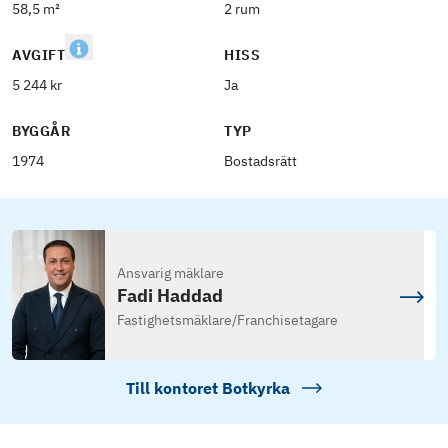
58,5 m²
2 rum
AVGIFT
HISS
5 244 kr
Ja
BYGGÅR
TYP
1974
Bostadsrätt
Ansvarig mäklare
Fadi Haddad
Fastighetsmäklare
/
Franchisetagare
Till kontoret
Botkyrka