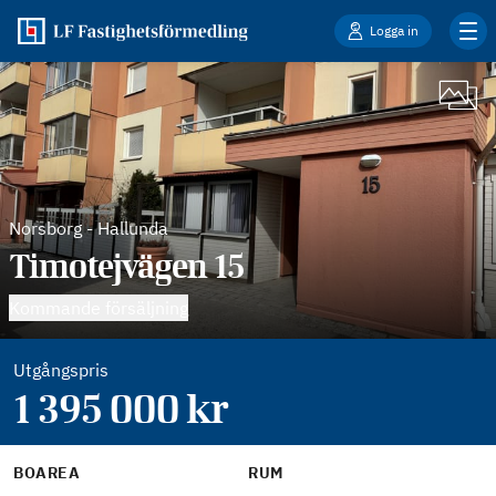
Logga in
Norsborg
-
Hallunda
Timotejvägen 15
Kommande försäljning
Utgångspris
1 395 000
kr
BOAREA
RUM