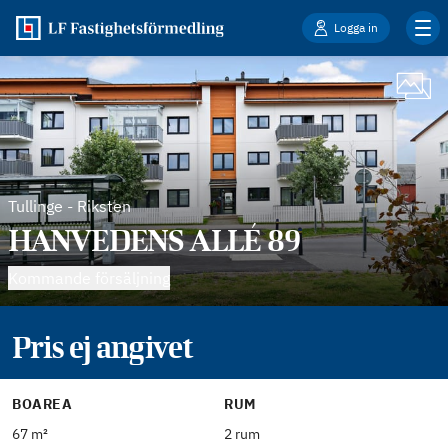
Logga in
Tullinge
-
Riksten
HANVEDENS ALLÉ 89
Kommande försäljning
Pris ej angivet
BOAREA
RUM
67 m²
2 rum