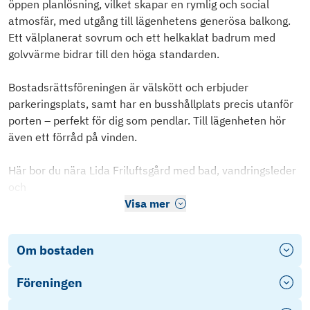
öppen planlösning, vilket skapar en rymlig och social
atmosfär, med utgång till lägenhetens generösa balkong.
Ett välplanerat sovrum och ett helkaklat badrum med
golvvärme bidrar till den höga standarden.
Bostadsrättsföreningen är välskött och erbjuder
parkeringsplats, samt har en busshållplats precis utanför
porten – perfekt för dig som pendlar. Till lägenheten hör
även ett förråd på vinden.
Här bor du nära Lida Friluftsgård med bad, vandringsleder
och
Visa mer
Om bostaden
Föreningen