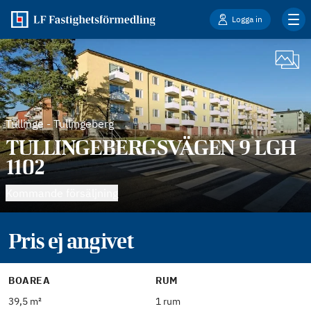
Logga in
Tullinge
-
Tullingeberg
TULLINGEBERGSVÄGEN 9 LGH
1102
Kommande försäljning
Pris ej angivet
BOAREA
RUM
39,5 m²
1 rum