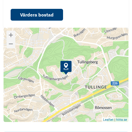
Värdera bostad
Leaflet
|
hitta.se