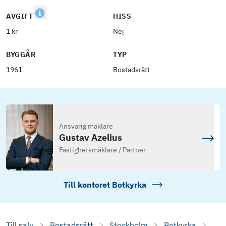
AVGIFT
HISS
1 kr
Nej
BYGGÅR
TYP
1961
Bostadsrätt
Ansvarig mäklare
Gustav Azelius
Fastighetsmäklare / Partner
Till kontoret
Botkyrka
Till salu
Bostadsrätt
Stockholm
Botkyrka