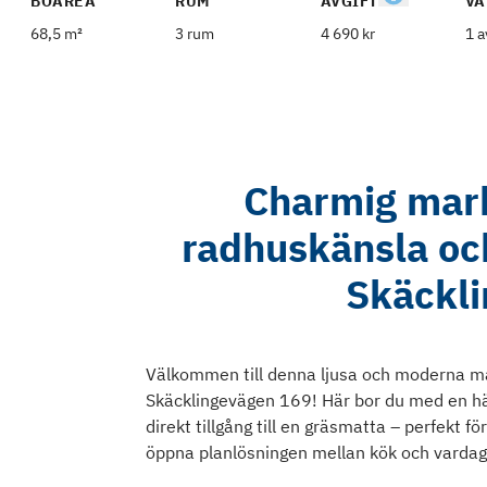
BOAREA
RUM
AVGIFT
VÅ
68,5 m²
3 rum
4 690 kr
1 a
Charmig mar
radhuskänsla och
Skäckl
Välkommen till denna ljusa och moderna m
Skäcklingevägen 169! Här bor du med en hä
direkt tillgång till en gräsmatta – perfekt fö
öppna planlösningen mellan kök och vardag