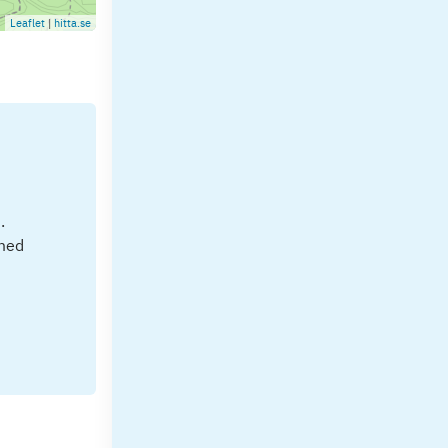
Leaflet
|
hitta.se
.
 med