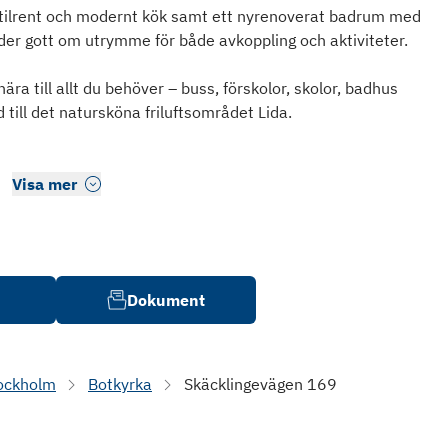
 stilrent och modernt kök samt ett nyrenoverat badrum med
uder gott om utrymme för både avkoppling och aktiviteter.
ra till allt du behöver – buss, förskolor, skolor, badhus
ill det natursköna friluftsområdet Lida.
Visa mer
Dokument
ockholm
Botkyrka
Skäcklingevägen 169