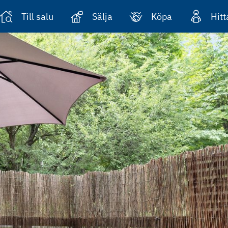
Till salu
Sälja
Köpa
Hit