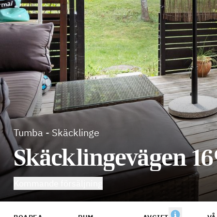
Tumba
-
Skäcklinge
Skäcklingevägen 16
Kommande försäljning