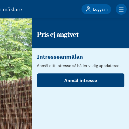
ta mäklare
Logga in
Pris ej angivet
Intresseanmälan
Anmäl ditt intresse så håller vi dig uppdaterad.
Anmäl intresse