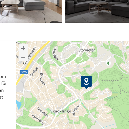
som
 för
en
st