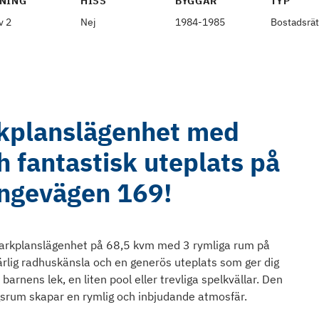
NING
HISS
BYGGÅR
TYP
v 2
Nej
1984-1985
Bostadsrät
kplanslägenhet med
 fantastisk uteplats på
ingevägen 169!
arkplanslägenhet på 68,5 kvm med 3 rymliga rum på
rlig radhuskänsla och en generös uteplats som ger dig
r barnens lek, en liten pool eller trevliga spelkvällar. Den
srum skapar en rymlig och inbjudande atmosfär.