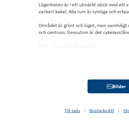
Lägenheten är i ett utmärkt skick med ett
vackert kakel. Alla rum är rymliga och erbj
Området är grönt och lugnt, men samtidigt nä
och centrum. Dessutom är det cykelavstånd t
Kom och upplev denna pärl
Bilder
Till salu
Bostadsrätt
St