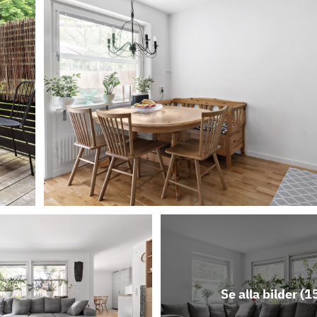
Se alla bilder (
1