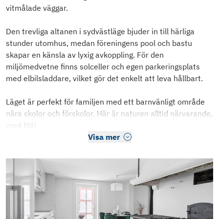
vitmålade väggar.
Den trevliga altanen i sydvästläge bjuder in till härliga
stunder utomhus, medan föreningens pool och bastu
skapar en känsla av lyxig avkoppling. För den
miljömedvetne finns solceller och egen parkeringsplats
med elbilsladdare, vilket gör det enkelt att leva hållbart.
Läget är perfekt för familjen med ett barnvänligt område
nära skolor och förskolor. Här är naturen alltid närvarande,
med Mäl
Visa mer