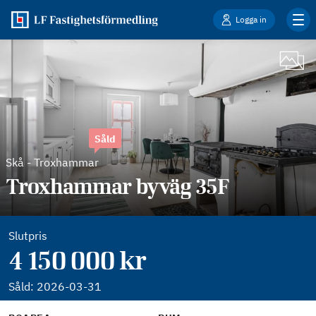
Logga in
Såld
Skå
-
Troxhammar
Troxhammar byväg 35F
Slutpris
4 150 000 kr
Såld:
2026-03-31