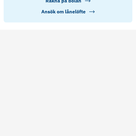
Räkna på bolån
Ansök om lånelöfte