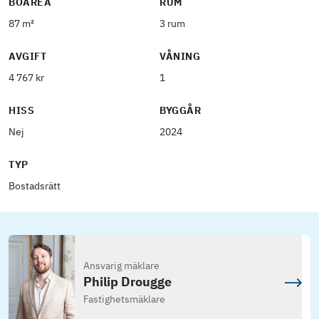
BOAREA
RUM
87 m²
3 rum
AVGIFT
VÅNING
4 767 kr
1
HISS
BYGGÅR
Nej
2024
TYP
Bostadsrätt
Ansvarig mäklare
Philip Drougge
Fastighetsmäklare