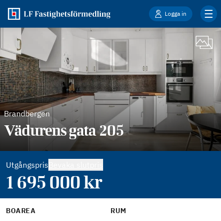
Logga in
Brandbergen
Vädurens gata 205
Utgångspris
Bevaka slutpris
1 695 000
kr
BOAREA
RUM