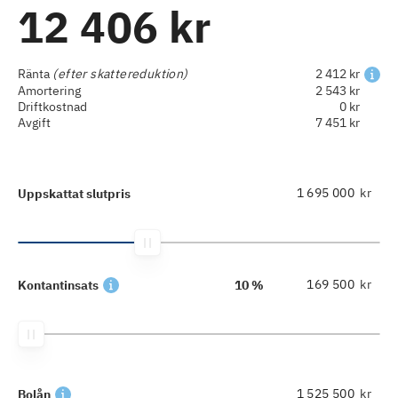
12 406 kr
Ränta
(efter skattereduktion)
2 412 kr
Amortering
2 543 kr
Driftkostnad
0 kr
Avgift
7 451 kr
kr
Uppskattat slutpris
kr
Kontantinsats
10 %
kr
Bolån