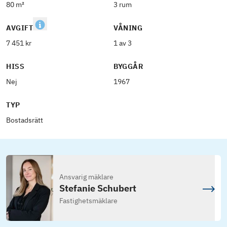
80 m²
3 rum
AVGIFT
VÅNING
7 451 kr
1 av 3
HISS
BYGGÅR
Nej
1967
TYP
Bostadsrätt
Ansvarig mäklare
Stefanie Schubert
Fastighetsmäklare