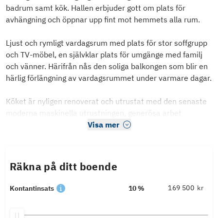
badrum samt kök. Hallen erbjuder gott om plats för
avhängning och öppnar upp fint mot hemmets alla rum.
Ljust och rymligt vardagsrum med plats för stor soffgrupp
och TV-möbel, en självklar plats för umgänge med familj
och vänner. Härifrån nås den soliga balkongen som blir en
härlig förlängning av vardagsrummet under varmare dagar.
Köket är nyligen renoverat och utrustat med den senaste
moderna maskinella utrustningen, generösa arbet
Visa mer
Räkna på ditt boende
kr
Kontantinsats
10 %