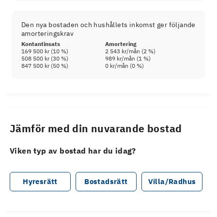
Den nya bostaden och hushållets inkomst ger följande
amorteringskrav
Kontantinsats
Amortering
169 500 kr
(
10
%)
2 543 kr
/mån (
2
%)
508 500 kr
(
30
%)
989 kr
/mån (
1
%)
847 500 kr
(
50
%)
0 kr
/mån (
0
%)
Jämför med din nuvarande bostad
Viken typ av bostad har du idag?
Hyresrätt
Bostadsrätt
Villa/Radhus