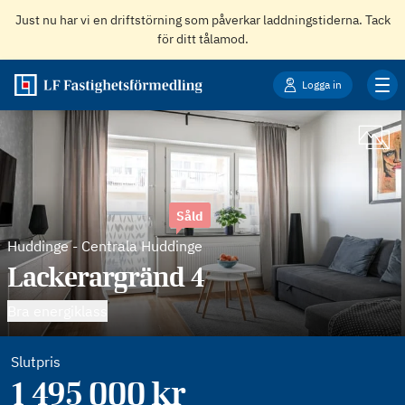
Just nu har vi en driftstörning som påverkar laddningstiderna. Tack
för ditt tålamod.
Logga in
Såld
Huddinge
-
Centrala Huddinge
Lackerargränd 4
Bra energiklass
Slutpris
1 495 000 kr