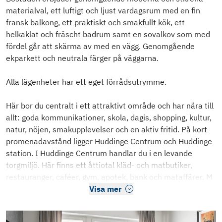
materialval, ett luftigt och ljust vardagsrum med en fin
fransk balkong, ett praktiskt och smakfullt kök, ett
helkaklat och fräscht badrum samt en sovalkov som med
fördel går att skärma av med en vägg. Genomgående
ekparkett och neutrala färger på väggarna.
Alla lägenheter har ett eget förrådsutrymme.
Här bor du centralt i ett attraktivt område och har nära till
allt: goda kommunikationer, skola, dagis, shopping, kultur,
natur, nöjen, smakupplevelser och en aktiv fritid. På kort
promenadavstånd ligger Huddinge Centrum och Huddinge
station. I Huddinge Centrum handlar du i en levande
torgmiljö. Här finns ett åttiotal kläd- och matbutiker,
restauranger, caféer, gym, apotek, bank och mataffärer. M
Visa mer