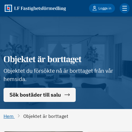
Logga in
Objektet är borttaget
Objektet du försökte nå är borttaget från vår
hemsida.
Sök bostäder till salu
Hem
Objektet är borttaget