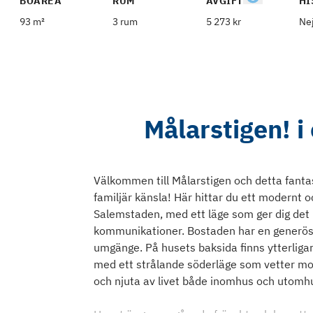
BOAREA
RUM
AVGIFT
HI
93 m²
3 rum
5 273 kr
Ne
Målarstigen! i 
Välkommen till Målarstigen och detta fanta
familjär känsla! Här hittar du ett modernt o
Salemstaden, med ett läge som ger dig det b
kommunikationer. Bostaden har en generös al
umgänge. På husets baksida finns ytterligar
med ett strålande söderläge som vetter mo
och njuta av livet både inomhus och utomh