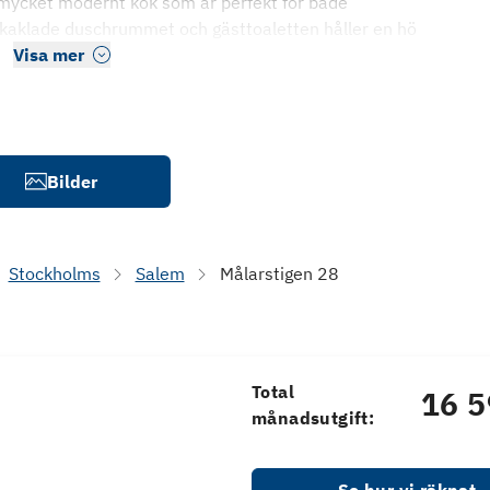
mycket modernt kök som är perfekt för både
lkaklade duschrummet och gästtoaletten håller en hö
Visa mer
Bilder
Stockholms
Salem
Målarstigen 28
Total
16 5
månadsutgift: