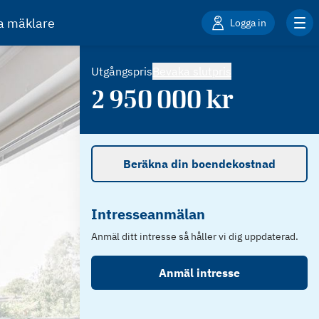
ta mäklare
Logga in
Utgångspris
Bevaka slutpris
2 950 000
kr
Beräkna din boendekostnad
Intresseanmälan
Anmäl ditt intresse så håller vi dig uppdaterad.
Anmäl intresse