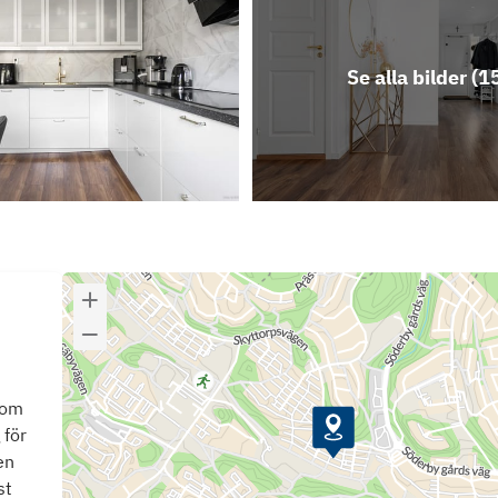
Se alla bilder (
1
som
 för
en
st