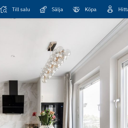
Till salu
Sälja
Köpa
Hit