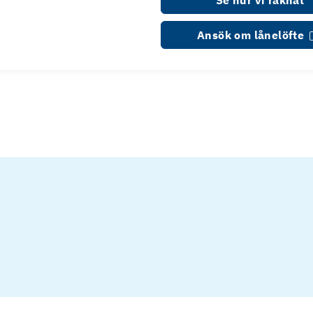
Se hur vi räknat
Ansök om lånelöfte