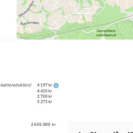
skattereduktion)
4 197 kr
4 425 kr
2 700 kr
5 273 kr
kr