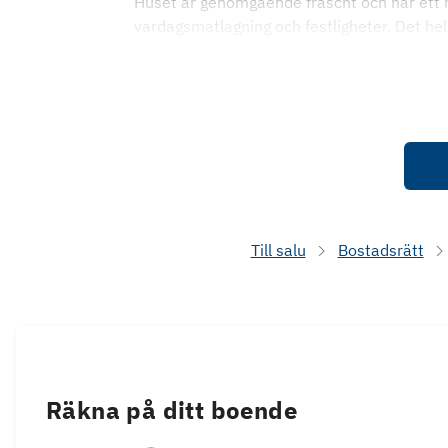
Huset är genomgående fräscht och har ett 
vardagsmatlagning och festligheter. Det he
Till salu
Bostadsrätt
Räkna på ditt boende