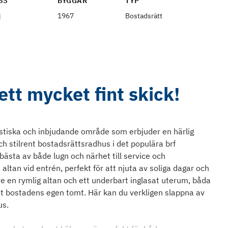
SS
BYGGÅR
TYP
j
1967
Bostadsrätt
ett mycket fint skick!
stiska och inbjudande område som erbjuder en härlig
ch stilrent bostadsrättsradhus i det populära brf
ästa av både lugn och närhet till service och
tan vid entrén, perfekt för att njuta av soliga dagar och
e en rymlig altan och ett underbart inglasat uterum, båda
t bostadens egen tomt. Här kan du verkligen slappna av
us.