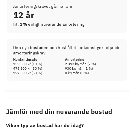
Amorteringskravet går ner om
12 år
till
1 %
enligt nuvarande amortering.
Den nya bostaden och hushållets inkomst ger följande
amorteringskrav
Kontantinsats
Amortering
159 500 kr
(
10
%)
2 393 kr
/mån (
2
%)
478 500 kr
(
30
%)
930 kr
/mån (
1
%)
797 500 kr
(
50
%)
0 kr
/mån (
0
%)
Jämför med din nuvarande bostad
Viken typ av bostad har du idag?