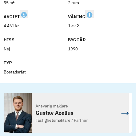
55 m²
2 rum
AVGIFT
VÅNING
4 461 kr
1 av 2
HISS
BYGGÅR
Nej
1990
TYP
Bostadsrätt
Ansvarig mäklare
Gustav Azelius
Fastighetsmäklare / Partner