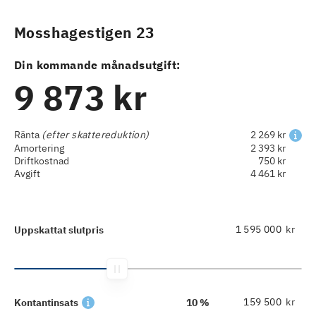
Mosshagestigen 23
Din kommande månadsutgift:
9 873 kr
Ränta
(efter skattereduktion)
2 269 kr
Amortering
2 393 kr
Driftkostnad
750 kr
Avgift
4 461 kr
kr
Uppskattat slutpris
kr
Kontantinsats
10 %