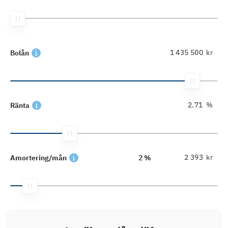
kr
Bolån
%
Ränta
kr
Amortering/mån
2 %