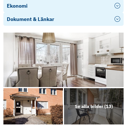
Ekonomi
Dokument & Länkar
Stadgar
Årsredovisning 2024
Revisionsberättelse
Objektsbeskrivning
Se alla bilder (
13
)