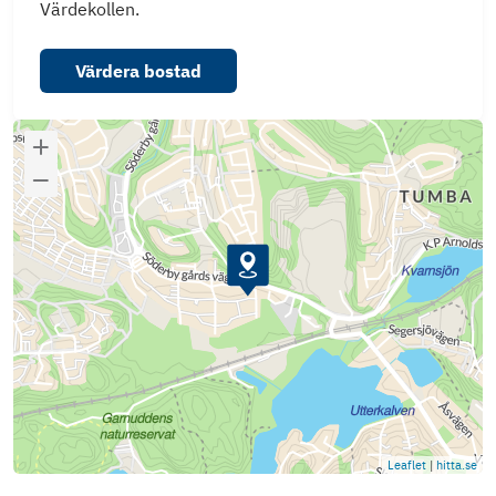
Värdekollen.
Värdera bostad
Leaflet
|
hitta.se