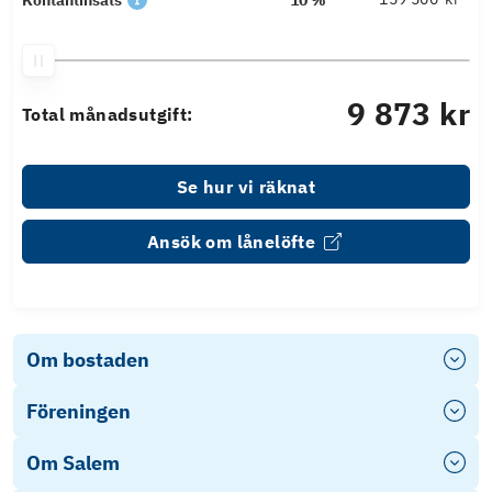
9 873 kr
Total månadsutgift:
Se hur vi räknat
Ansök om lånelöfte
Om bostaden
Föreningen
Om Salem