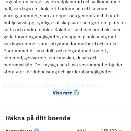
Lägenheten består av en välplanerad och välkomnande
hall, vardagsrum, kök, ett badrum och ett sovrum.
Vardagsrummet, som är öppet och genomtänkt, har ett
fint ljusinsläpp, rymliga sällskapsytor och gott om plats för
soffa och andra möbler. Köket är ljust och praktiskt med
goda förvaringsmöjligheter, en öppen planlösning mot
vardagsrummet samt utrymme för matbord och stolar.
Badrummet är smakfullt och elegant med toalett,
kommod, golvvärme, tvättmaskin, dusch och
badrumsskåp. Det mysiga och ljusa sovrummet erbjuder
stora ytor för dubbelsäng och garderobsmöjligheter.
Att kunna vistas utomhus direkt från lägenheten
Visa mer
Räkna på ditt boende
kr
Kontantinsats
10 %