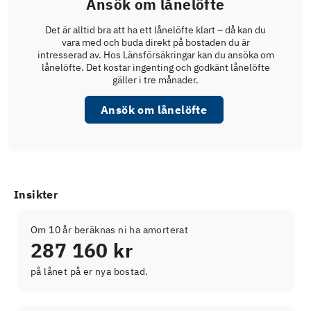
Ansök om lånelöfte
Det är alltid bra att ha ett lånelöfte klart – då kan du
vara med och buda direkt på bostaden du är
intresserad av. Hos Länsförsäkringar kan du ansöka om
lånelöfte. Det kostar ingenting och godkänt lånelöfte
gäller i tre månader.
Ansök om lånelöfte
Insikter
Om 10 år beräknas ni ha amorterat
287 160 kr
på lånet på er nya bostad.