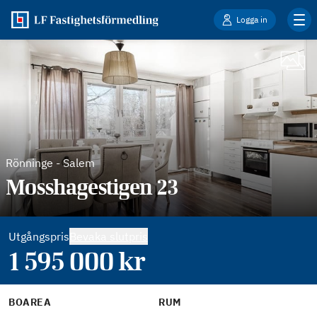
Logga in
Rönninge
-
Salem
Mosshagestigen 23
Utgångspris
Bevaka slutpris
1 595 000
kr
BOAREA
RUM