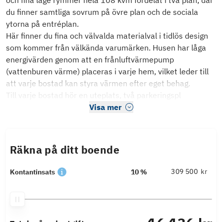
och fina läge rymmer hela 108 kvm fördelat i två plan, där
du finner samtliga sovrum på övre plan och de sociala
ytorna på entréplan.
Här finner du fina och välvalda materialval i tidlös design
som kommer från välkända varumärken. Husen har låga
energivärden genom att en frånluftvärmepump
(vattenburen värme) placeras i varje hem, vilket leder till
att varje bostad kan styra värmen efter eget behag.
Till varje bostad hör en uteplats, två parkeringspl
Visa mer
Räkna på ditt boende
kr
Kontantinsats
10 %