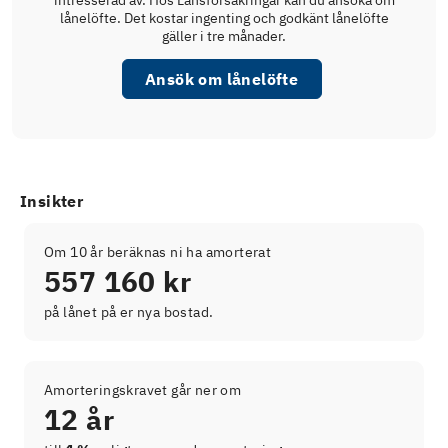
intresserad av. Hos Länsförsäkringar kan du ansöka om
lånelöfte. Det kostar ingenting och godkänt lånelöfte
gäller i tre månader.
Ansök om lånelöfte
Insikter
Om 10 år beräknas ni ha amorterat
557 160 kr
på lånet på er nya bostad.
Amorteringskravet går ner om
12 år