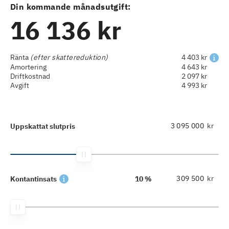
Din kommande månadsutgift:
16 136 kr
Ränta
(efter skattereduktion)
4 403 kr
Amortering
4 643 kr
Driftkostnad
2 097 kr
Avgift
4 993 kr
kr
Uppskattat slutpris
kr
Kontantinsats
10 %