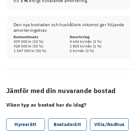
till
1 %
enligt nuvarande amortering.
Den nya bostaden och hushållets inkomst ger följande
amorteringskrav
Kontantinsats
Amortering
309 500 kr
(
10
%)
4 643 kr
/mån (
2
%)
928 500 kr
(
30
%)
1 805 kr
/mån (
1
%)
1 547 500 kr
(
50
%)
0 kr
/mån (
0
%)
Jämför med din nuvarande bostad
Viken typ av bostad har du idag?
Hyresrätt
Bostadsrätt
Villa/Radhus