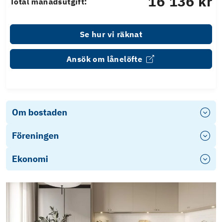
16 136 kr
Total månadsutgift:
Se hur vi räknat
Ansök om lånelöfte
Om bostaden
Föreningen
Ekonomi