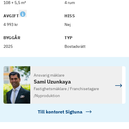
108 + 5,5 m²
4 rum
AVGIFT
HISS
4 993 kr
Nej
BYGGÅR
TYP
2025
Bostadsrätt
Ansvarig mäklare
Sami Uzunkaya
Fastighetsmäklare / Franchisetagare
/
Nyproduktion
Till kontoret
Sigtuna