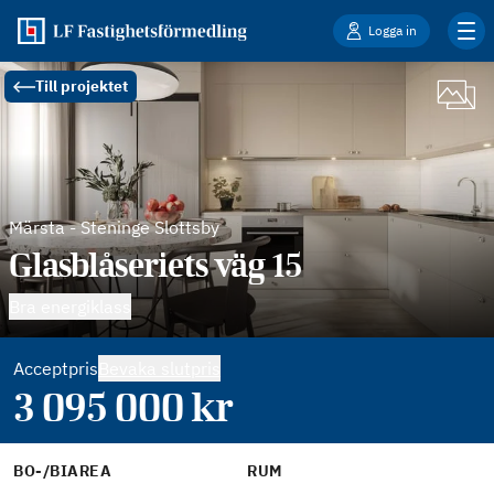
Logga in
Till projektet
Märsta
-
Steninge Slottsby
Glasblåseriets väg 15
Bra energiklass
Acceptpris
Bevaka slutpris
3 095 000
kr
BO-/BIAREA
RUM