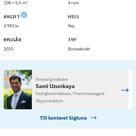
108 + 5,5 m²
4 rum
AVGIFT
HISS
4 993 kr
Nej
BYGGÅR
TYP
2025
Bostadsrätt
Ansvarig mäklare
Sami Uzunkaya
Fastighetsmäklare / Franchisetagare
/
Nyproduktion
Till kontoret
Sigtuna