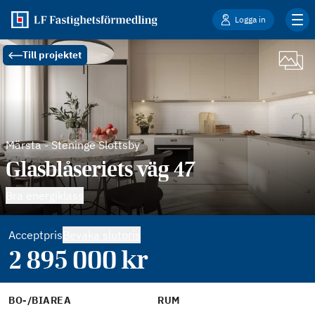
Logga in
Till projektet
Märsta
-
Steninge Slottsby
Glasblåseriets väg 47
Bra energiklass
Acceptpris
Bevaka slutpris
2 895 000
kr
BO-/BIAREA
RUM