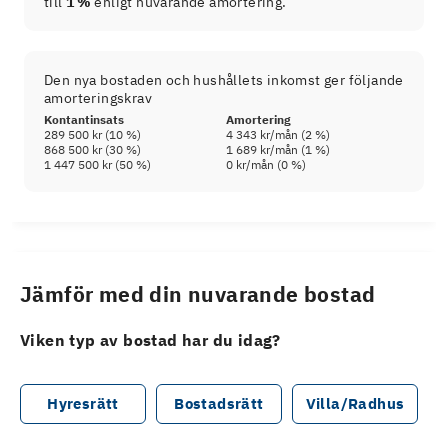
till
1 %
enligt nuvarande amortering.
Den nya bostaden och hushållets inkomst ger följande
amorteringskrav
Kontantinsats
Amortering
289 500 kr
(
10
%)
4 343 kr
/mån (
2
%)
868 500 kr
(
30
%)
1 689 kr
/mån (
1
%)
1 447 500 kr
(
50
%)
0 kr
/mån (
0
%)
Jämför med din nuvarande bostad
Viken typ av bostad har du idag?
Hyresrätt
Bostadsrätt
Villa/Radhus