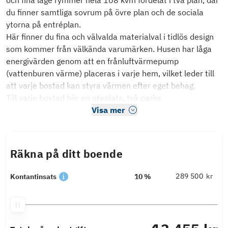
och fina läge rymmer hela 108 kvm fördelat i två plan, där
du finner samtliga sovrum på övre plan och de sociala
ytorna på entréplan.
Här finner du fina och välvalda materialval i tidlös design
som kommer från välkända varumärken. Husen har låga
energivärden genom att en frånluftvärmepump
(vattenburen värme) placeras i varje hem, vilket leder till
att varje bostad kan styra värmen efter eget behag.
Till varje bostad hör en uteplats, två parke
Visa mer
Räkna på ditt boende
kr
Kontantinsats
10 %