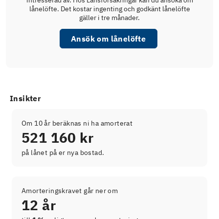
intresserad av. Hos Länsförsäkringar kan du ansöka om
lånelöfte. Det kostar ingenting och godkänt lånelöfte
gäller i tre månader.
Ansök om lånelöfte
Insikter
Om 10 år beräknas ni ha amorterat
521 160 kr
på lånet på er nya bostad.
Amorteringskravet går ner om
12 år