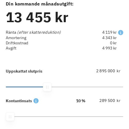
Din kommande månadsutgift:
13 455 kr
Ränta
(efter skattereduktion)
4 119 kr
Amortering
4 343 kr
Driftkostnad
0 kr
Avgift
4 993 kr
kr
Uppskattat slutpris
kr
Kontantinsats
10 %