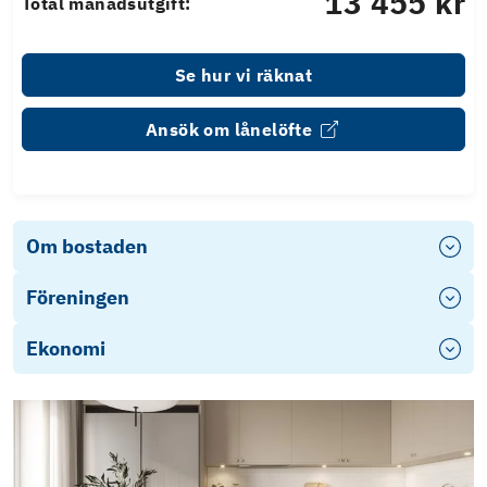
13 455 kr
Total månadsutgift:
Se hur vi räknat
Ansök om lånelöfte
Om bostaden
Föreningen
Ekonomi