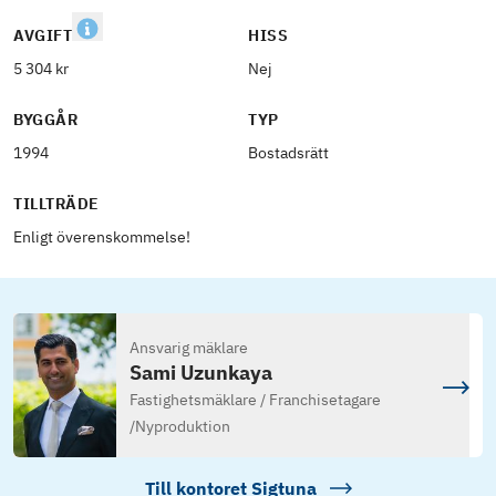
AVGIFT
HISS
5 304 kr
Nej
BYGGÅR
TYP
1994
Bostadsrätt
TILLTRÄDE
Enligt överenskommelse!
Ansvarig mäklare
Sami Uzunkaya
Fastighetsmäklare / Franchisetagare
/
Nyproduktion
Till kontoret
Sigtuna