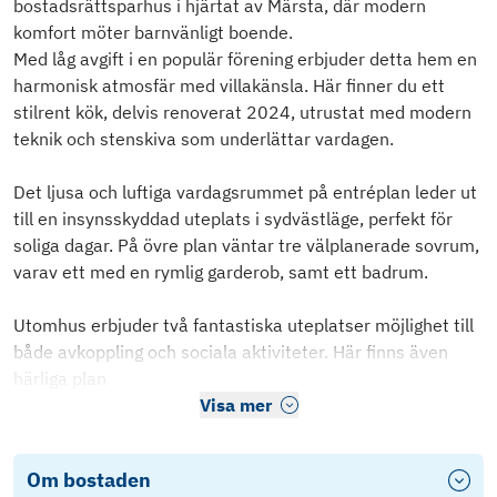
bostadsrättsparhus i hjärtat av Märsta, där modern
komfort möter barnvänligt boende.
Med låg avgift i en populär förening erbjuder detta hem en
harmonisk atmosfär med villakänsla. Här finner du ett
stilrent kök, delvis renoverat 2024, utrustat med modern
teknik och stenskiva som underlättar vardagen.
Det ljusa och luftiga vardagsrummet på entréplan leder ut
till en insynsskyddad uteplats i sydvästläge, perfekt för
soliga dagar. På övre plan väntar tre välplanerade sovrum,
varav ett med en rymlig garderob, samt ett badrum.
Utomhus erbjuder två fantastiska uteplatser möjlighet till
både avkoppling och sociala aktiviteter. Här finns även
härliga plan
Visa mer
Om bostaden