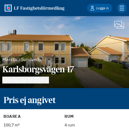
Logga in
Märsta
-
Sundveda
Karlsborgsvägen 17
Kommande försäljning
Pris ej angivet
BOAREA
RUM
100,7 m²
4 rum