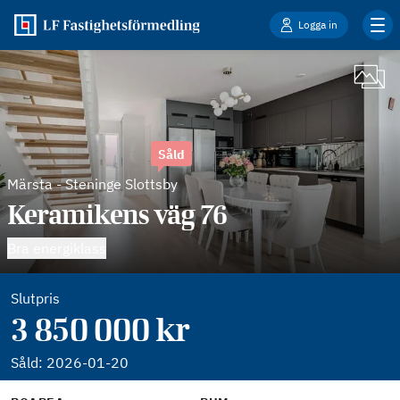
Logga in
Såld
Märsta
-
Steninge Slottsby
Keramikens väg 76
Bra energiklass
Slutpris
3 850 000 kr
Såld:
2026-01-20