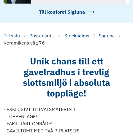
Till kontoret
Sigtuna
Till salu
Bostadsrätt
Stockholms
Sigtuna
Keramikens väg 76
Unik chans till ett
gavelradhus i trevlig
slottsmiljö i absoluta
toppläge!
- EXKLUSIVT TILLVALSMATERIAL!
- TOPPENLÄGE!
- FAMILJÄRT OMRÅDE!
- GAVELTOMT MED TVÅ P-PLATSER!