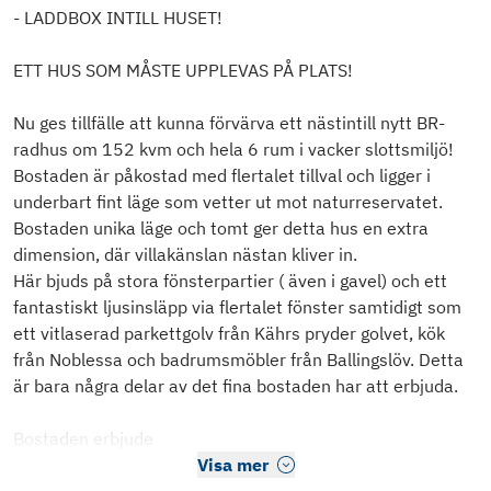
- LADDBOX INTILL HUSET!
ETT HUS SOM MÅSTE UPPLEVAS PÅ PLATS!
Nu ges tillfälle att kunna förvärva ett nästintill nytt BR-
radhus om 152 kvm och hela 6 rum i vacker slottsmiljö!
Bostaden är påkostad med flertalet tillval och ligger i
underbart fint läge som vetter ut mot naturreservatet.
Bostaden unika läge och tomt ger detta hus en extra
dimension, där villakänslan nästan kliver in.
Här bjuds på stora fönsterpartier ( även i gavel) och ett
fantastiskt ljusinsläpp via flertalet fönster samtidigt som
ett vitlaserad parkettgolv från Kährs pryder golvet, kök
från Noblessa och badrumsmöbler från Ballingslöv. Detta
är bara några delar av det fina bostaden har att erbjuda.
Bostaden erbjude
Visa mer