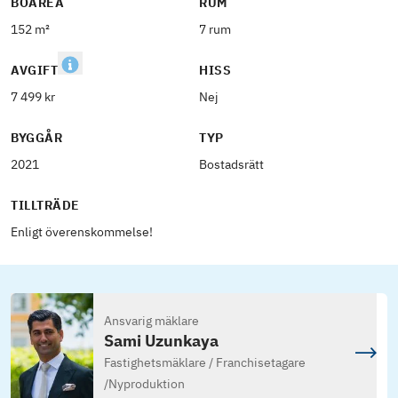
BOAREA
RUM
152 m²
7 rum
AVGIFT
HISS
7 499 kr
Nej
BYGGÅR
TYP
2021
Bostadsrätt
TILLTRÄDE
Enligt överenskommelse!
Ansvarig mäklare
Sami Uzunkaya
Fastighetsmäklare / Franchisetagare
/
Nyproduktion