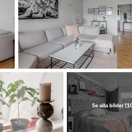
Se alla bilder (
1