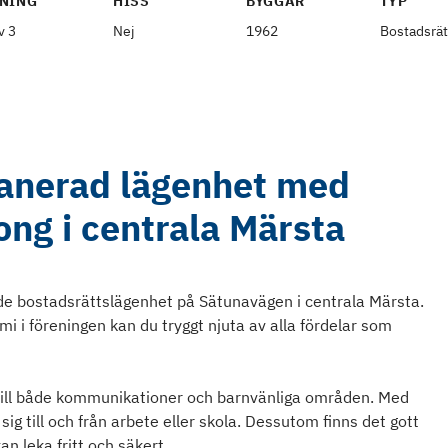
NING
HISS
BYGGÅR
TYP
v 3
Nej
1962
Bostadsrät
lanerad lägenhet med
ong i centrala Märsta
de bostadsrättslägenhet på Sätunavägen i centrala Märsta.
 i föreningen kan du tryggt njuta av alla fördelar som
 till både kommunikationer och barnvänliga områden. Med
a sig till och från arbete eller skola. Dessutom finns det gott
 leka fritt och säkert.