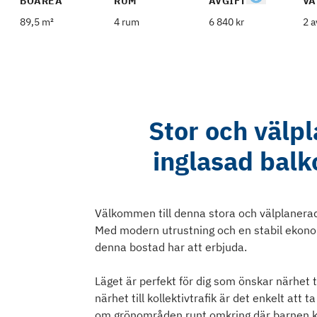
BOAREA
RUM
AVGIFT
VÅ
89,5 m²
4 rum
6 840 kr
2 a
Stor och välp
inglasad balk
Välkommen till denna stora och välplanera
Med modern utrustning och en stabil ekonomi
denna bostad har att erbjuda.
Läget är perfekt för dig som önskar närhet
närhet till kollektivtrafik är det enkelt att t
om grönområden runt omkring där barnen kan