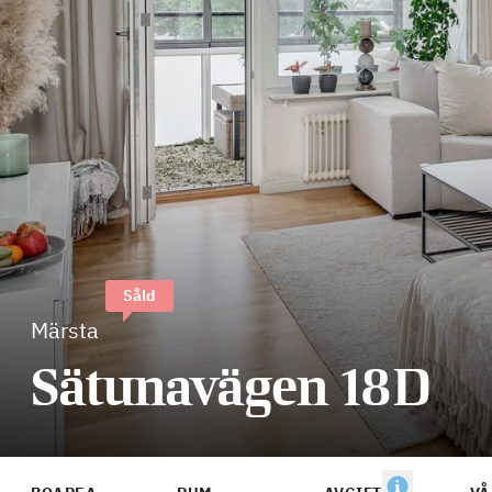
Såld
Märsta
Sätunavägen 18D