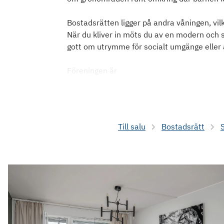
Bostadsrätten ligger på andra våningen, vi
När du kliver in möts du av en modern och st
gott om utrymme för socialt umgänge eller a
Föreningen är
Till salu
Bostadsrätt