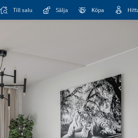
Till salu
Sälja
Köpa
Hit