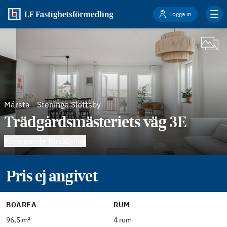
Logga in
Märsta
-
Steninge Slottsby
Trädgårdsmästeriets väg 3E
Kommande försäljning
Pris ej angivet
BOAREA
RUM
96,5 m²
4 rum