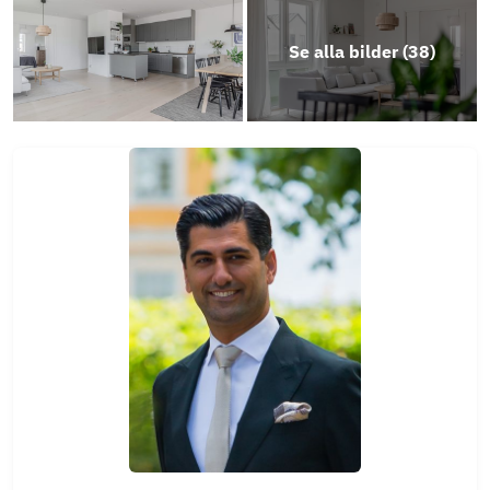
Se alla bilder (
38
)