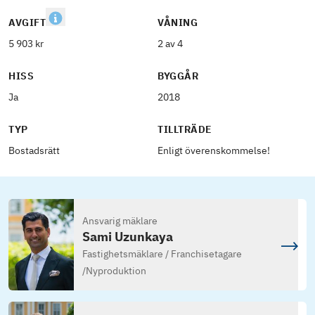
AVGIFT
VÅNING
5 903 kr
2 av 4
HISS
BYGGÅR
Ja
2018
TYP
TILLTRÄDE
Bostadsrätt
Enligt överenskommelse!
Ansvarig mäklare
Sami Uzunkaya
Fastighetsmäklare / Franchisetagare
/
Nyproduktion