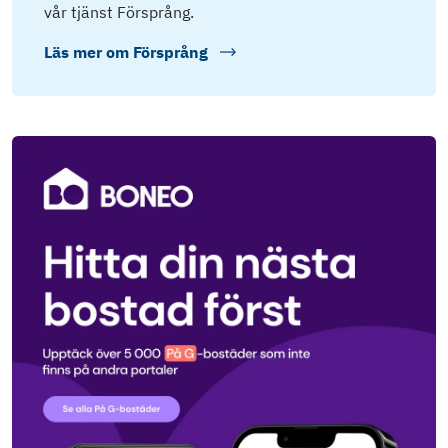
vår tjänst Försprång.
Läs mer om
Försprång