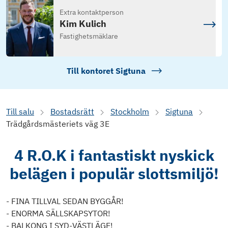
Extra kontaktperson
Kim Kulich
Fastighetsmäklare
Till kontoret
Sigtuna
Till salu
Bostadsrätt
Stockholm
Sigtuna
Trädgårdsmästeriets väg 3E
4 R.O.K i fantastiskt nyskick
belägen i populär slottsmiljö!
- FINA TILLVAL SEDAN BYGGÅR!
- ENORMA SÄLLSKAPSYTOR!
- BALKONG I SYD-VÄSTLÄGE!