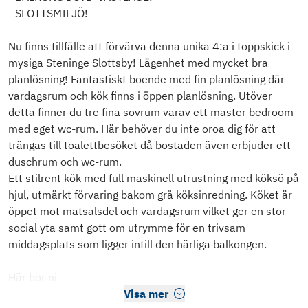
- SLOTTSMILJÖ!
Nu finns tillfälle att förvärva denna unika 4:a i toppskick i
mysiga Steninge Slottsby! Lägenhet med mycket bra
planlösning! Fantastiskt boende med fin planlösning där
vardagsrum och kök finns i öppen planlösning. Utöver
detta finner du tre fina sovrum varav ett master bedroom
med eget wc-rum. Här behöver du inte oroa dig för att
trängas till toalettbesöket då bostaden även erbjuder ett
duschrum och wc-rum.
Ett stilrent kök med full maskinell utrustning med köksö på
hjul, utmärkt förvaring bakom grå köksinredning. Köket är
öppet mot matsalsdel och vardagsrum vilket ger en stor
social yta samt gott om utrymme för en trivsam
middagsplats som ligger intill den härliga balkongen.
Här bor ni
Visa mer