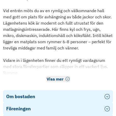
Vid entrén möts du av en rymlig och välkomnande hall
med gott om plats för avhängning av både jackor och skor.
Lägenhetens kök är modernt och fullt utrustat för den
matlagningsintresserade. Här finns kyl och frys, ugn,
mikro, diskmaskin, induktionshäll och köksfläkt. Intill köket
ligger en matplats som rymmer 6-8 personer – perfekt för
trevliga middagar med familj och vänner.
Vidare in i lägenheten finner du ett rymligt vardagsrum
med stora fönsterpartier som släpper in ett vackert ljus.
Rumme
Visa mer
Om bostaden
Föreningen