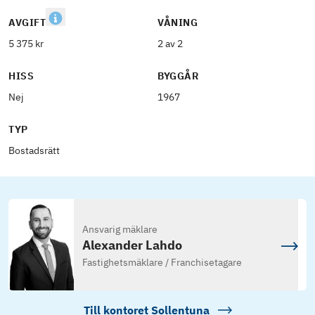
AVGIFT
VÅNING
5 375 kr
2 av 2
HISS
BYGGÅR
Nej
1967
TYP
Bostadsrätt
Ansvarig mäklare
Alexander Lahdo
Fastighetsmäklare / Franchisetagare
Till kontoret
Sollentuna