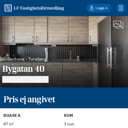
Logga in
Sollentuna
-
Tureberg
Bygatan 40
Kommande försäljning
Pris ej angivet
BOAREA
RUM
87 m²
3 rum