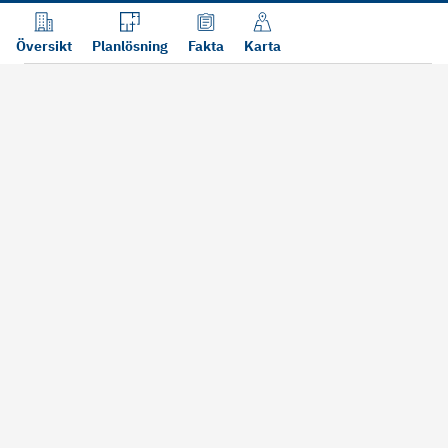
Översikt
Planlösning
Fakta
Karta
Läs mer
Bra att tänka på vid köp
Sälj din bosta