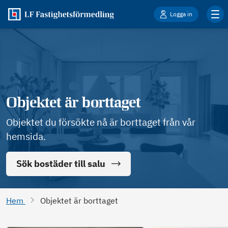
Logga in
Objektet är borttaget
Objektet du försökte nå är borttaget från vår
hemsida.
Sök bostäder till salu
Hem
Objektet är borttaget