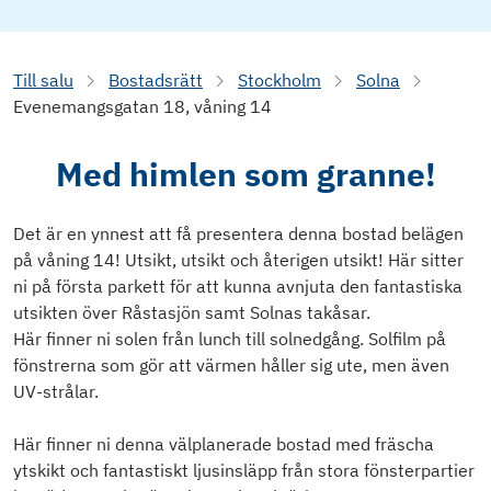
Till salu
Bostadsrätt
Stockholm
Solna
Evenemangsgatan 18, våning 14
Med himlen som granne!
Det är en ynnest att få presentera denna bostad belägen
på våning 14! Utsikt, utsikt och återigen utsikt! Här sitter
ni på första parkett för att kunna avnjuta den fantastiska
utsikten över Råstasjön samt Solnas takåsar.
Här finner ni solen från lunch till solnedgång. Solfilm på
fönstrerna som gör att värmen håller sig ute, men även
UV-strålar.
Här finner ni denna välplanerade bostad med fräscha
ytskikt och fantastiskt ljusinsläpp från stora fönsterpartier