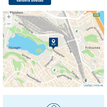
Värdera bostad
Leaflet
|
hitta.se