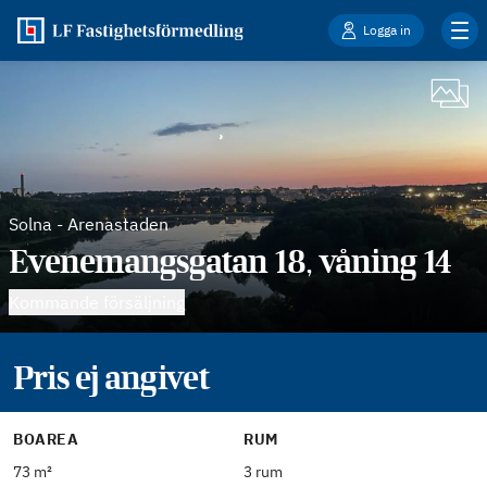
Logga in
Solna
-
Arenastaden
Evenemangsgatan 18, våning 14
Kommande försäljning
Pris ej angivet
BOAREA
RUM
73 m²
3 rum