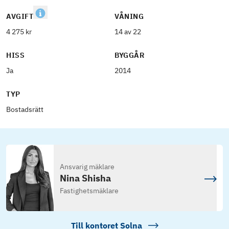
AVGIFT
VÅNING
4 275 kr
14 av 22
HISS
BYGGÅR
Ja
2014
TYP
Bostadsrätt
Ansvarig mäklare
Nina Shisha
Fastighetsmäklare
Till kontoret
Solna