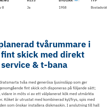
NING
HISS
BYGGÅR
TYP
v 8
Ja
1958
Bostadsrät
lplanerad tvårummare i
int skick med direkt
l service & t-bana
adratsmarta tvåa med generösa ljusinsläpp som ger
genomgående fint skick och disponeras på följande sätt;
 vidare in möts vi av ett välplanerat kök med utmärkta
er. Köket är utrustat med kombinerad kyl/frys, spis med
en som önskar installera diskmaskin. I anslutning till hall