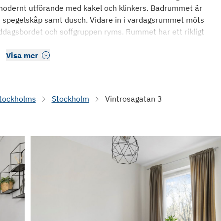
modernt utförande med kakel och klinkers. Badrummet är
de spegelskåp samt dusch. Vidare in i vardagsrummet möts
iddagsbordet och soffgruppen ryms. Rummet har ett rikligt
Visa mer
tockholms
Stockholm
Vintrosagatan 3