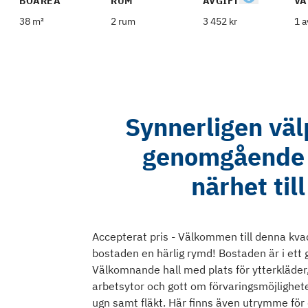
BOAREA
RUM
AVGIFT
VÅ
38 m²
2 rum
3 452 kr
1 a
Synnerligen vä
genomgående f
närhet til
Accepterat pris - Välkommen till denna kv
bostaden en härlig rymd! Bostaden är i ett 
Välkomnande hall med plats för ytterkläder,
arbetsytor och gott om förvaringsmöjlighet
ugn samt fläkt. Här finns även utrymme för d