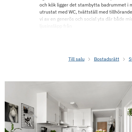
och kök ligger det stambytta badrummet i 
utrustat med WC, tvättställ med tillhöran
vi av en generös och social yta där både m
ljusinsläpp från
Till salu
Bostadsrätt
S