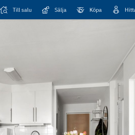
Till salu
Sälja
Köpa
Hit