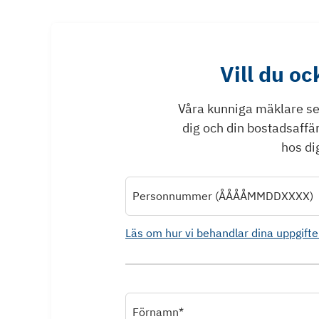
Vill du o
Våra kunniga mäklare ser 
dig och din bostadsaffä
hos dig
Personnummer (ÅÅÅÅMMDDXXXX)
Läs om hur vi behandlar dina uppgifte
Förnamn*