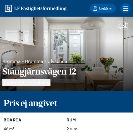
Logga in
Bromma
-
Bromma - Ulvsunda
Stångjärnsvägen 12
Kommande försäljning
Pris ej angivet
BOAREA
RUM
46 m²
2 rum