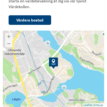
starta en värdebevakning åt dig via vår tjänst
Värdekollen.
Värdera bostad
Leaflet
|
hitta.se