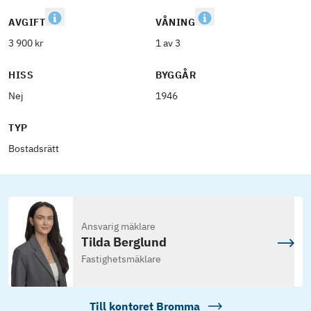
AVGIFT
VÅNING
3 900 kr
1 av 3
HISS
BYGGÅR
Nej
1946
TYP
Bostadsrätt
Ansvarig mäklare
Tilda Berglund
Fastighetsmäklare
Till kontoret
Bromma