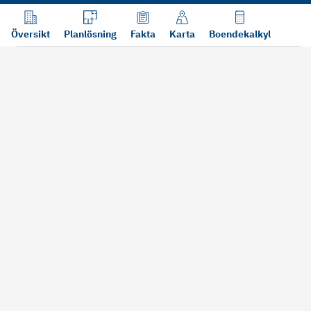
Översikt
Planlösning
Fakta
Karta
Boendekalkyl
Läs mer
Bra att tänka på vid köp
Sälj din bosta