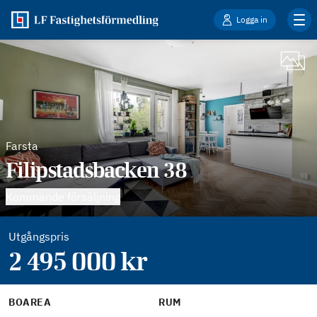
Logga in
Farsta
Filipstadsbacken 38
Kommande försäljning
Utgångspris
2 495 000
kr
BOAREA
RUM