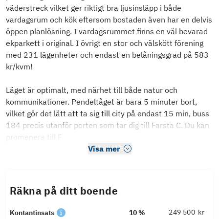
väderstreck vilket ger riktigt bra ljusinsläpp i både
vardagsrum och kök eftersom bostaden även har en delvis
öppen planlösning. I vardagsrummet finns en väl bevarad
ekparkett i original. I övrigt en stor och välskött förening
med 231 lägenheter och endast en belåningsgrad på 583
kr/kvm!
Läget är optimalt, med närhet till både natur och
kommunikationer. Pendeltåget är bara 5 minuter bort,
vilket gör det lätt att ta sig till city på endast 15 min, buss
184 precis utanför porten som tar dig till Farsta C. Du kan
promenera till F
Visa mer
Räkna på ditt boende
kr
Kontantinsats
10 %