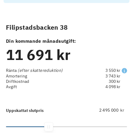
Filipstadsbacken 38
Din kommande månadsutgift:
11 691 kr
Ränta
(efter skattereduktion)
3 550 kr
Amortering
3 743 kr
Driftkostnad
300 kr
Avgift
4 098 kr
kr
Uppskattat slutpris