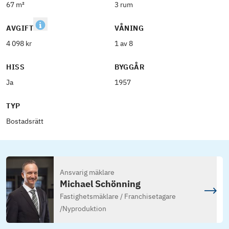
67 m²
3 rum
AVGIFT
VÅNING
4 098 kr
1 av 8
HISS
BYGGÅR
Ja
1957
TYP
Bostadsrätt
Ansvarig mäklare
Michael Schönning
Fastighetsmäklare / Franchisetagare
/
Nyproduktion