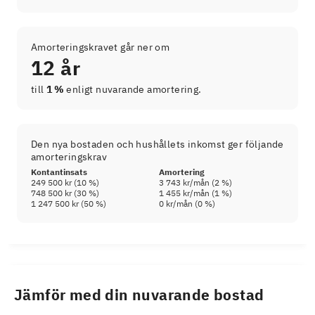
Amorteringskravet går ner om
12 år
till
1 %
enligt nuvarande amortering.
Den nya bostaden och hushållets inkomst ger följande
amorteringskrav
Kontantinsats
Amortering
249 500 kr
(
10
%)
3 743 kr
/mån (
2
%)
748 500 kr
(
30
%)
1 455 kr
/mån (
1
%)
1 247 500 kr
(
50
%)
0 kr
/mån (
0
%)
Jämför med din nuvarande bostad