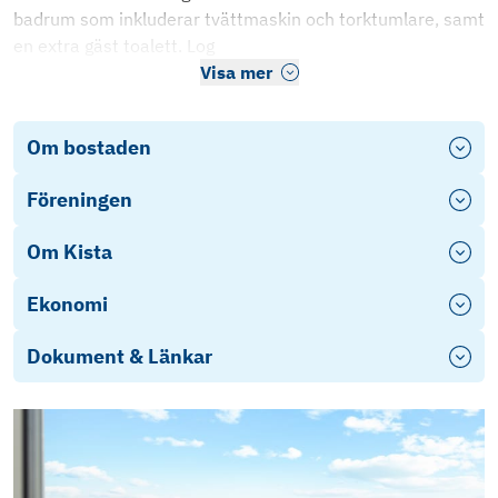
badrum som inkluderar tvättmaskin och torktumlare, samt
en extra gäst toalett. Log
Visa mer
Om bostaden
Föreningen
Om Kista
Ekonomi
Dokument & Länkar