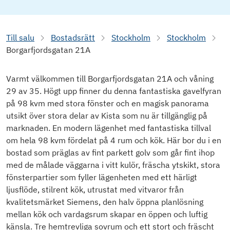
Till salu
Bostadsrätt
Stockholm
Stockholm
Borgarfjordsgatan 21A
Varmt välkommen till Borgarfjordsgatan 21A och våning
29 av 35. Högt upp finner du denna fantastiska gavelfyran
på 98 kvm med stora fönster och en magisk panorama
utsikt över stora delar av Kista som nu är tillgänglig på
marknaden. En modern lägenhet med fantastiska tillval
om hela 98 kvm fördelat på 4 rum och kök. Här bor du i en
bostad som präglas av fint parkett golv som går fint ihop
med de målade väggarna i vitt kulör, fräscha ytskikt, stora
fönsterpartier som fyller lägenheten med ett härligt
ljusflöde, stilrent kök, utrustat med vitvaror från
kvalitetsmärket Siemens, den halv öppna planlösning
mellan kök och vardagsrum skapar en öppen och luftig
känsla. Tre hemtrevliga sovrum och ett stort och fräscht