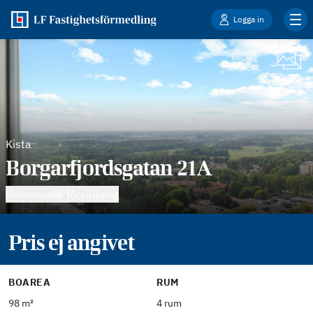
Logga in
Kista
Borgarfjordsgatan 21A
Kommande försäljning
Pris ej angivet
BOAREA
RUM
98 m²
4 rum