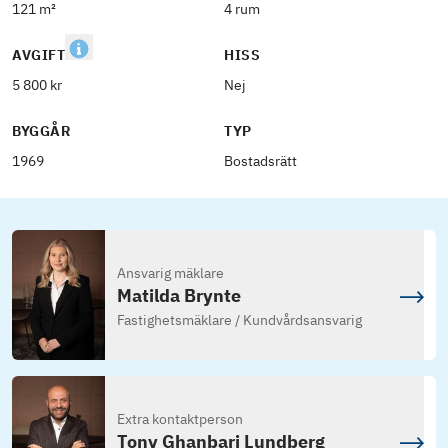
121 m²
4 rum
AVGIFT
HISS
5 800 kr
Nej
BYGGÅR
TYP
1969
Bostadsrätt
Ansvarig mäklare
Matilda Brynte
Fastighetsmäklare / Kundvårdsansvarig
Extra kontaktperson
Tony Ghanbari Lundberg