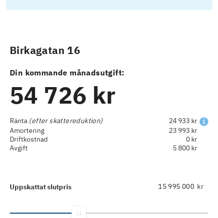
Birkagatan 16
Din kommande månadsutgift:
54 726 kr
Ränta
(efter skattereduktion)
24 933 kr
Amortering
23 993 kr
Driftkostnad
0 kr
Avgift
5 800 kr
kr
Uppskattat slutpris