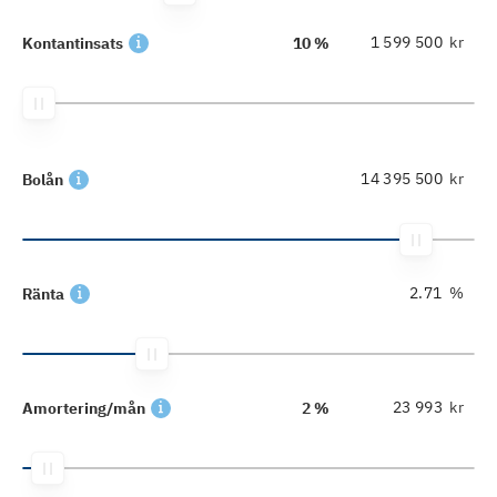
kr
Kontantinsats
10 %
kr
Bolån
%
Ränta
kr
Amortering/mån
2 %