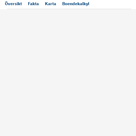
Översikt
Fakta
Karta
Boendekalkyl
Läs mer
Bra att tänka på vid köp
Sälj din bosta
Köper du bostad via oss kan vi
Att sälja sin bostad
alltid garantera dig säkra rutiner
största affärer. Me