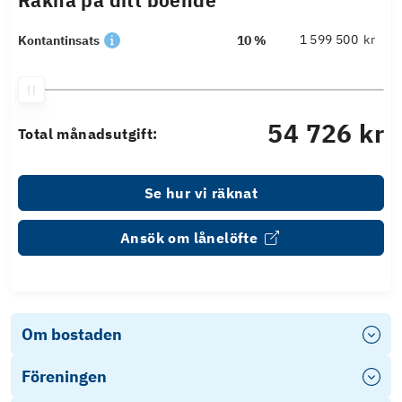
Räkna på ditt boende
kr
Kontantinsats
10 %
54 726 kr
Total månadsutgift:
Se hur vi räknat
Ansök om lånelöfte
Om bostaden
Föreningen