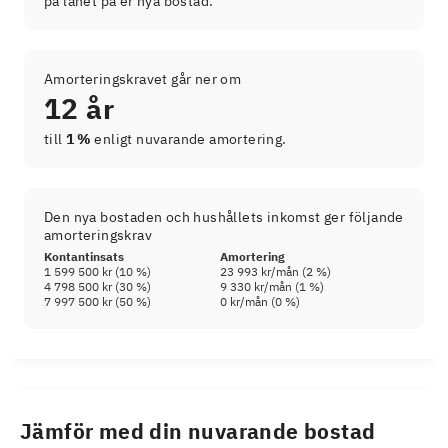
på lånet på er nya bostad.
Amorteringskravet går ner om
12 år
till
1 %
enligt nuvarande amortering.
Den nya bostaden och hushållets inkomst ger följande
amorteringskrav
Kontantinsats
Amortering
1 599 500 kr
(
10
%)
23 993 kr
/mån (
2
%)
4 798 500 kr
(
30
%)
9 330 kr
/mån (
1
%)
7 997 500 kr
(
50
%)
0 kr
/mån (
0
%)
Jämför med din nuvarande bostad