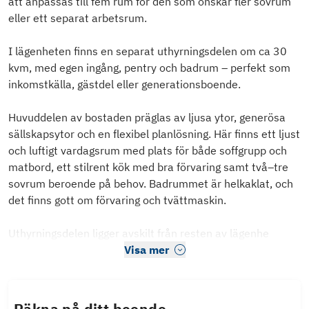
att anpassas till fem rum för den som önskar fler sovrum
eller ett separat arbetsrum.
I lägenheten finns en separat uthyrningsdelen om ca 30
kvm, med egen ingång, pentry och badrum – perfekt som
inkomstkälla, gästdel eller generationsboende.
Huvuddelen av bostaden präglas av ljusa ytor, generösa
sällskapsytor och en flexibel planlösning. Här finns ett ljust
och luftigt vardagsrum med plats för både soffgrupp och
matbord, ett stilrent kök med bra förvaring samt två–tre
sovrum beroende på behov. Badrummet är helkaklat, och
det finns gott om förvaring och tvättmaskin.
Uthyrningsdelen ligger avskilt från resten av lägenhe
Visa mer