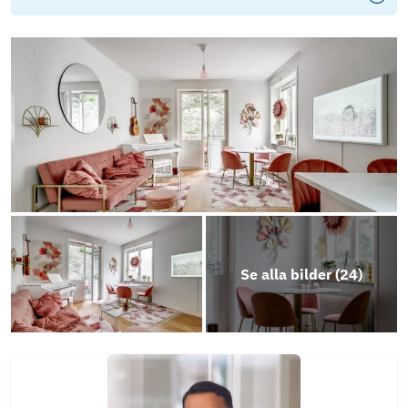
Se alla bilder (
24
)