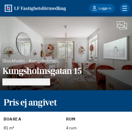
Logga in
Stockholm
-
Kungsholmen
Kungsholmsgatan 15
Kommande försäljning
Pris ej angivet
BOAREA
RUM
81 m²
4 rum