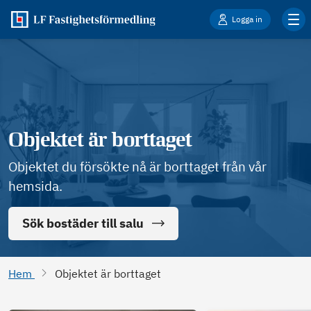
Logga in
Objektet är borttaget
Objektet du försökte nå är borttaget från vår
hemsida.
Sök bostäder till salu
Hem
Objektet är borttaget