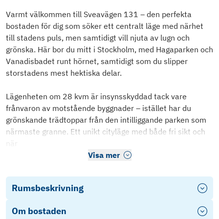
Varmt välkommen till Sveavägen 131 – den perfekta
bostaden för dig som söker ett centralt läge med närhet
till stadens puls, men samtidigt vill njuta av lugn och
grönska. Här bor du mitt i Stockholm, med Hagaparken och
Vanadisbadet runt hörnet, samtidigt som du slipper
storstadens mest hektiska delar.
Lägenheten om 28 kvm är insynsskyddad tack vare
frånvaron av motstående byggnader – istället har du
grönskande trädtoppar från den intilliggande parken som
närmaste granne. Ett unikt cityläge med både fri sikt och
när
Visa mer
Rumsbeskrivning
Om bostaden