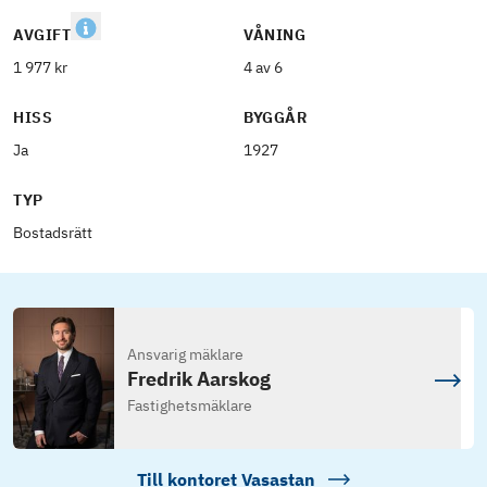
AVGIFT
VÅNING
1 977 kr
4 av 6
HISS
BYGGÅR
Ja
1927
TYP
Bostadsrätt
Ansvarig mäklare
Fredrik Aarskog
Fastighetsmäklare
Till kontoret
Vasastan