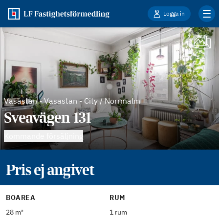
Logga in
Vasastan
-
Vasastan - City / Norrmalm
Sveavägen 131
Kommande försäljning
Pris ej angivet
BOAREA
RUM
28 m²
1 rum