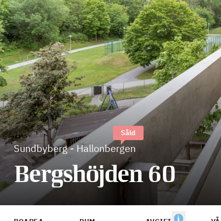
Såld
Sundbyberg
-
Hallonbergen
Bergshöjden 60