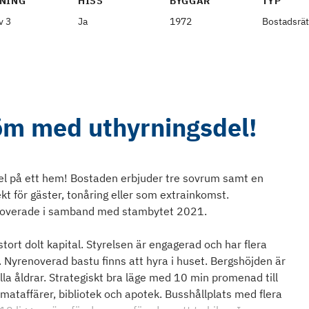
NING
HISS
BYGGÅR
TYP
v 3
Ja
1972
Bostadsrät
öm med uthyrningsdel!
ägel på ett hem! Bostaden erbjuder tre sovrum samt en
t för gäster, tonåring eller som extrainkomst.
enoverade i samband med stambytet 2021.
rt dolt kapital. Styrelsen är engagerad och har flera
. Nyrenoverad bastu finns att hyra i huset. Bergshöjden är
lla åldrar. Strategiskt bra läge med 10 min promenad till
mataffärer, bibliotek och apotek. Busshållplats med flera