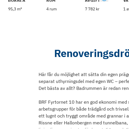
BOAREA
RUM
AVGIFT
VÅ
95,3 m²
4 rum
7 782 kr
1 a
Renoveringsdr
Här får du möjlighet att sätta din egen pr
separat uthyrningsdel med egen WC – perfek
Det bästa av allt? Badrummen är redan r
BRF Fyrtornet 10 har en god ekonomi med sto
arbetsgrupper för både trädgård och trivsel
ett lugnt och tryggt område med grannar i a
Rissne eller Hallonbergen med tunnelbana, 