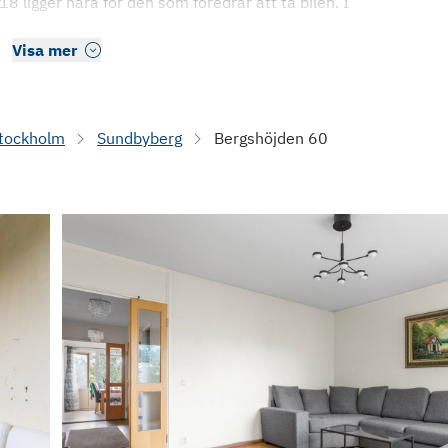
18 ligger nära för den som föredrar att ta bilen. I
Visa mer
tockholm
Sundbyberg
Bergshöjden 60