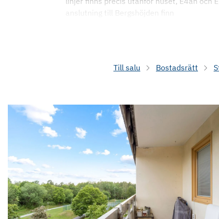
linjer finns precis utanför huset, E4an och E
anslutning till Bergshöjden finn
Till salu
Bostadsrätt
S