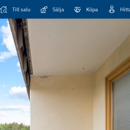
Till salu
Sälja
Köpa
Hit