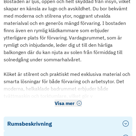
Bostaden är ljus, öppen och helt skyddad från insyn, vilket
skapar en känsla av lugn och avskildhet. Du bor bekvämt
med moderna och stilrena ytor, noggrant utvalda
materialval och en generös mängd förvaring. I bostaden
finns även en rymlig klädkammare som erbjuder
ytterligare plats för förvaring. Vardagsrummet, som är
rymligt och inbjudande, leder dig ut till den härliga
balkongen där du kan njuta av solen från förmiddag till
solnedgång under sommarhalvåret.
Köket är stilrent och praktiskt med exklusiva material och
smarta lösningar för både förvaring och arbetsytor. Det
moderna, helkaklade badrummet erbjuder både
tvättmaskin och torktumlare, vilket gör v
Visa mer
Rumsbeskrivning