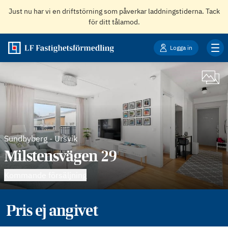
Just nu har vi en driftstörning som påverkar laddningstiderna. Tack
för ditt tålamod.
Logga in
Sundbyberg
-
Ursvik
Milstensvägen 29
Kommande försäljning
Pris ej angivet