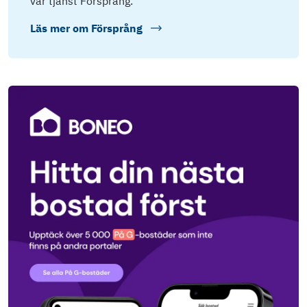
vår tjänst Försprång.
Läs mer om
Försprång