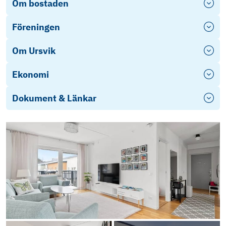
Om bostaden
Föreningen
Om Ursvik
Ekonomi
Dokument & Länkar
Energideklaration
E-dekl
Stadgar
Årsredovisning 2025