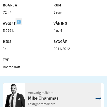
BOAREA
RUM
72 m²
3 rum
AVGIFT
VÅNING
5 099 kr
4 av 4
HISS
BYGGÅR
Ja
2011/2012
TYP
Bostadsrätt
Ansvarig mäklare
Mike Chammas
Fastighetsmäklare