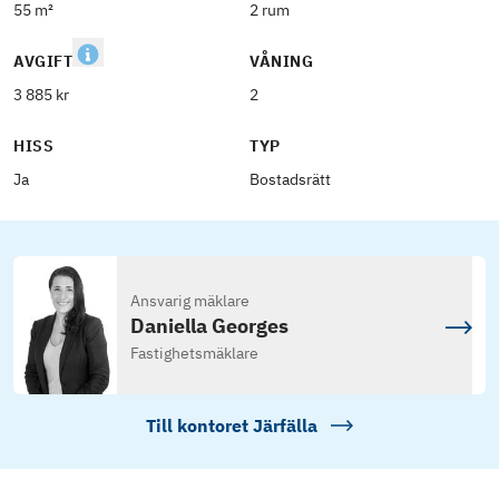
55 m²
2 rum
AVGIFT
VÅNING
3 885 kr
2
HISS
TYP
Ja
Bostadsrätt
Ansvarig mäklare
Daniella Georges
Fastighetsmäklare
Till kontoret
Järfälla