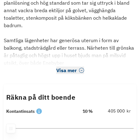
planlösning och hög standard som tar sig uttryck i bland
annat vackra breda ektiljor på golvet, vägghängda
toaletter, stenkomposit på köksbänken och helkaklade
badrum.
Samtliga lägenheter har generösa uterum i form av
balkong, stadsträdgård eller terrass. Närheten till grönska
är påtaglig och högst upp i huset bjuds man på milsvid
utsikt, över både Enebyber
Visa mer
Räkna på ditt boende
kr
Kontantinsats
10 %