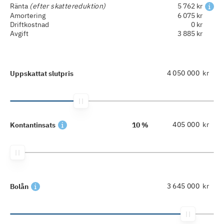
Ränta
(efter skattereduktion)
5 762 kr
Amortering
6 075 kr
Driftkostnad
0 kr
Avgift
3 885 kr
kr
Uppskattat slutpris
kr
Kontantinsats
10 %
kr
Bolån