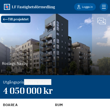
Logga in
Till projektet
Roslags Näsby
Utgångspris
Bevaka slutpris
4 050 000
kr
BOAREA
RUM