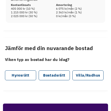
Kontantinsats
Amortering
405 000 kr
(
10
%)
6 075 kr
/mån (
2
%)
1 215 000 kr
(
30
%)
2 363 kr
/mån (
1
%)
2 025 000 kr
(
50
%)
0 kr
/mån (
0
%)
Jämför med din nuvarande bostad
Viken typ av bostad har du idag?
Hyresrätt
Bostadsrätt
Villa/Radhus