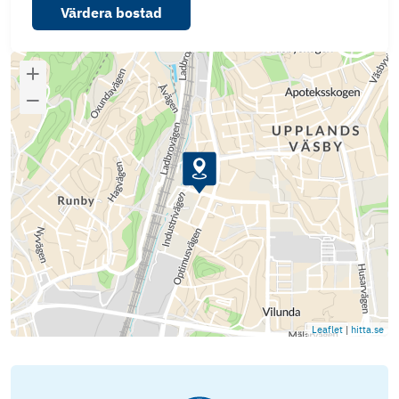
Värdera bostad
Leaflet
|
hitta.se