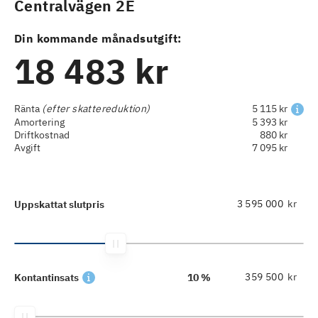
Centralvägen 2E
Din kommande månadsutgift:
18 483 kr
Ränta
(efter skattereduktion)
5 115 kr
Amortering
5 393 kr
Driftkostnad
880 kr
Avgift
7 095 kr
kr
Uppskattat slutpris
kr
Kontantinsats
10 %