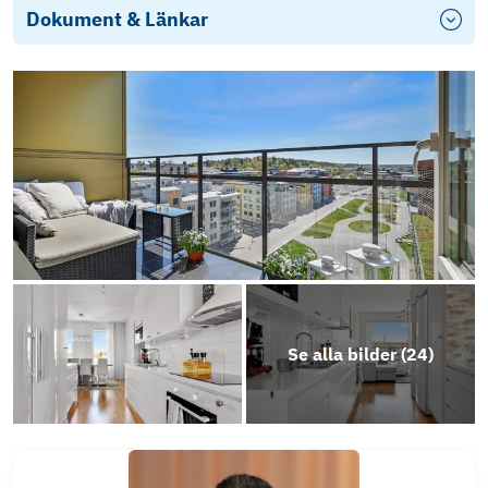
Dokument & Länkar
Stadgar Väsby Fyr 2024
Årsredovisning 2025
Se alla bilder (
24
)