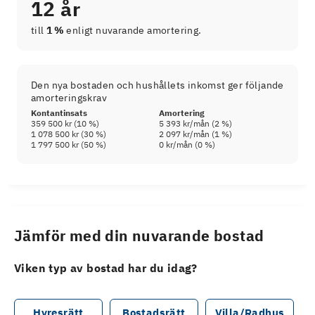
12 år
till
1 %
enligt nuvarande amortering.
Den nya bostaden och hushållets inkomst ger följande
amorteringskrav
Kontantinsats
Amortering
359 500 kr
(
10
%)
5 393 kr
/mån (
2
%)
1 078 500 kr
(
30
%)
2 097 kr
/mån (
1
%)
1 797 500 kr
(
50
%)
0 kr
/mån (
0
%)
Jämför med din nuvarande bostad
Viken typ av bostad har du idag?
Hyresrätt
Bostadsrätt
Villa/Radhus