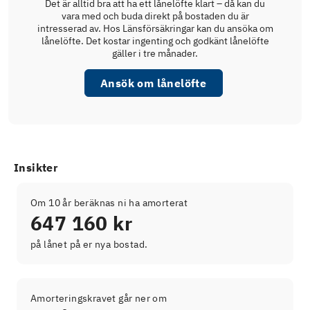
Det är alltid bra att ha ett lånelöfte klart – då kan du
vara med och buda direkt på bostaden du är
intresserad av. Hos Länsförsäkringar kan du ansöka om
lånelöfte. Det kostar ingenting och godkänt lånelöfte
gäller i tre månader.
Ansök om lånelöfte
Insikter
Om 10 år beräknas ni ha amorterat
647 160 kr
på lånet på er nya bostad.
Amorteringskravet går ner om