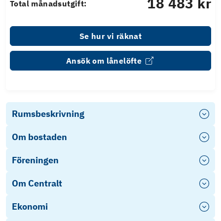
18 483 kr
Total månadsutgift:
Se hur vi räknat
Ansök om lånelöfte
Rumsbeskrivning
Om bostaden
Föreningen
Om Centralt
Ekonomi