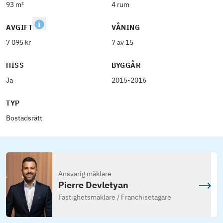
93 m²
4 rum
AVGIFT
VÅNING
7 095 kr
7 av 15
HISS
BYGGÅR
Ja
2015-2016
TYP
Bostadsrätt
Ansvarig mäklare
Pierre Devletyan
Fastighetsmäklare / Franchisetagare