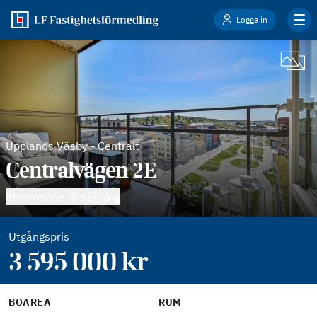
Logga in
Upplands Väsby
-
Centralt
Centralvägen 2E
Kommande försäljning
Utgångspris
3 595 000
kr
BOAREA
RUM