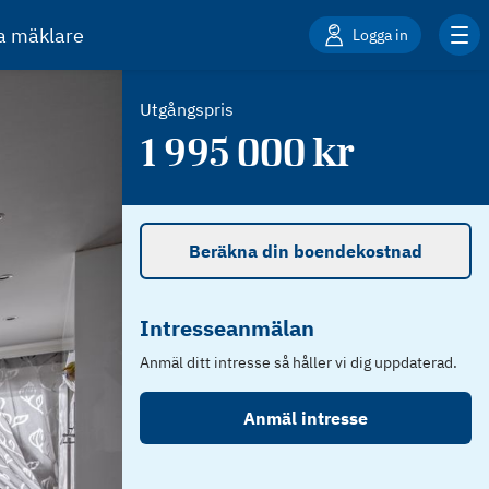
ta mäklare
Logga in
Utgångspris
1 995 000
kr
Beräkna din boendekostnad
Intresseanmälan
Anmäl ditt intresse så håller vi dig uppdaterad.
Anmäl intresse