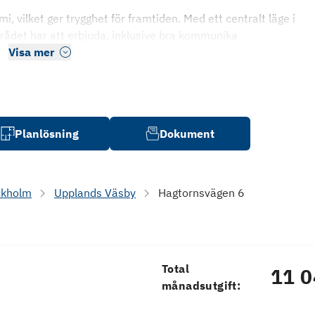
, vilket ger trygghet för framtiden. Med ett centralt läge i
mrådet har att erbjuda, inklusive bra kommunika
Visa mer
Planlösning
Dokument
ckholm
Upplands Väsby
Hagtornsvägen 6
Total
11 0
månadsutgift: