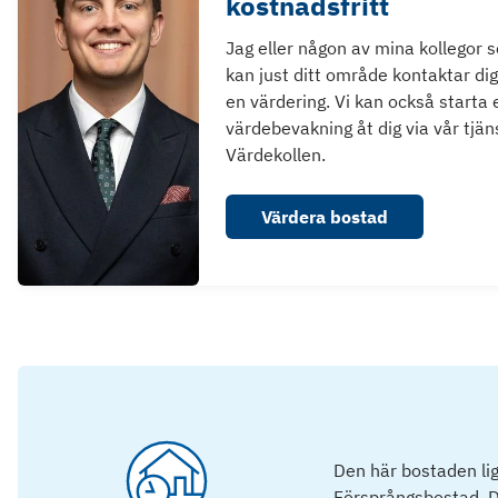
kostnadsfritt
Jag eller någon av mina kollegor 
kan just ditt område kontaktar dig
en värdering. Vi kan också starta 
värdebevakning åt dig via vår tjän
Värdekollen.
Värdera bostad
Den här bostaden lig
Försprångsbostad. D