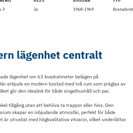
NING
HISS
BYGGÅR
TYP
v 3
Ja
1968-1969
Bostadsrät
rn lägenhet centralt
erade lägenhet om 63 kvadratmeter belägen på
 Här erbjuds en modern bostad med två rum som präglas av
ket gör den idealisk för både singelhushåll och par.
kel tillgång utan att behöva ta trappor eller hiss. Den
srum skapar en inbjudande atmosfär, perfekt för både
är utrustat med högkvalitativa vitvaror, vilket underlättar