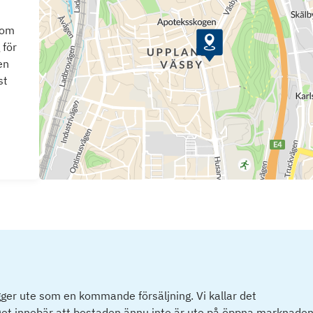
som
 för
en
st
ger ute som en kommande försäljning. Vi kallar det
et innebär att bostaden ännu inte är ute på öppna marknaden