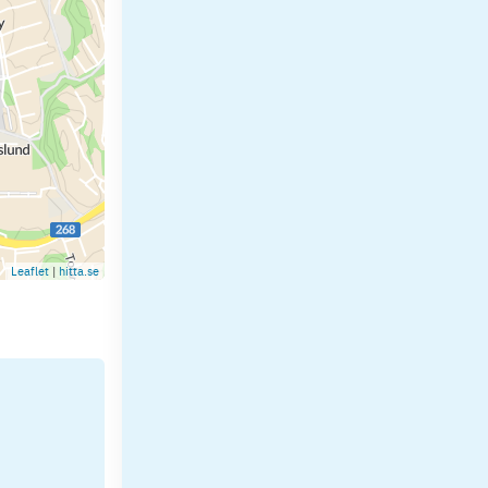
Leaflet
|
hitta.se
.