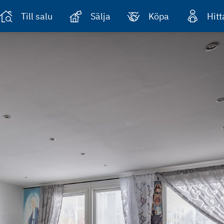
Till salu
Sälja
Köpa
Hit