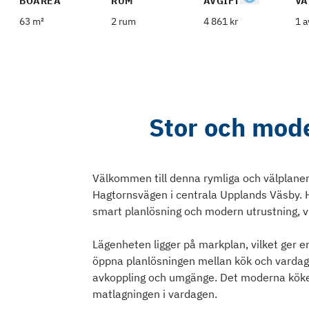
BOAREA
RUM
AVGIFT
VÅ
63 m²
2 rum
4 861 kr
1 a
Stor och mode
Välkommen till denna rymliga och välplan
Hagtornsvägen i centrala Upplands Väsby.
smart planlösning och modern utrustning, vil
Lägenheten ligger på markplan, vilket ger en
öppna planlösningen mellan kök och vardag
avkoppling och umgänge. Det moderna köket 
matlagningen i vardagen.