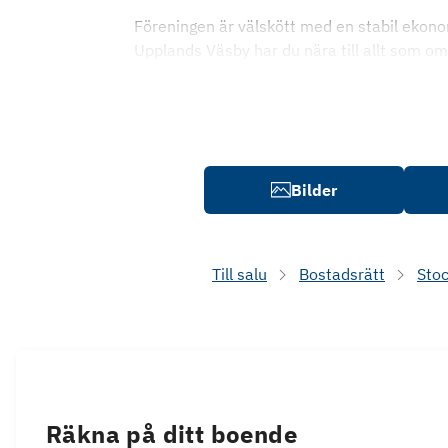
Föreningen är välskött med en stabil ekonomi
Upplands Väsby har du nära till allt som o
Bilder
Till salu
Bostadsrätt
Sto
Räkna på ditt boende