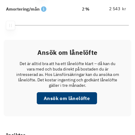
kr
Amortering/mån
2 %
Ansök om lånelöfte
Det är alltid bra att ha ett lånelöfte klart – då kan du
vara med och buda direkt på bostaden du är
intresserad av. Hos Länsförsäkringar kan du ansöka om
lånelöfte. Det kostar ingenting och godkänt lånelöfte
gäller i tre månader.
Ansök om lånelöfte
Insikter