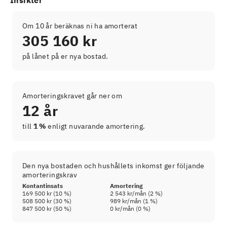
Om 10 år beräknas ni ha amorterat
305 160 kr
på lånet på er nya bostad.
Amorteringskravet går ner om
12 år
till
1 %
enligt nuvarande amortering.
Den nya bostaden och hushållets inkomst ger följande
amorteringskrav
Kontantinsats
Amortering
169 500 kr
(
10
%)
2 543 kr
/mån (
2
%)
508 500 kr
(
30
%)
989 kr
/mån (
1
%)
847 500 kr
(
50
%)
0 kr
/mån (
0
%)