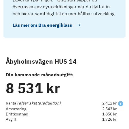
överraskas av dyra elräkningar när du flyttat in
och bidrar samtidigt till en mer hållbar utveckling.
Läs mer om
Bra energiklass
Åbyholmsvägen HUS 14
Din kommande månadsutgift:
8 531 kr
Ränta
(efter skattereduktion)
2 412 kr
Amortering
2 543 kr
Driftkostnad
1 850 kr
Avgift
1 726 kr