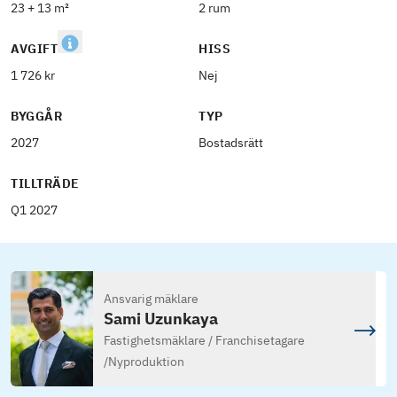
23 + 13 m²
2 rum
AVGIFT
HISS
1 726 kr
Nej
BYGGÅR
TYP
2027
Bostadsrätt
TILLTRÄDE
Q1 2027
Ansvarig mäklare
Sami Uzunkaya
Fastighetsmäklare / Franchisetagare
/
Nyproduktion