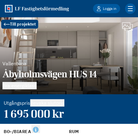
Logga in
Till projektet
Vallentuna
Åbyholmsvägen HUS 14
Bra energiklass
Utgångspris
Bevaka slutpris
1 695 000
kr
BO-/BIAREA
RUM