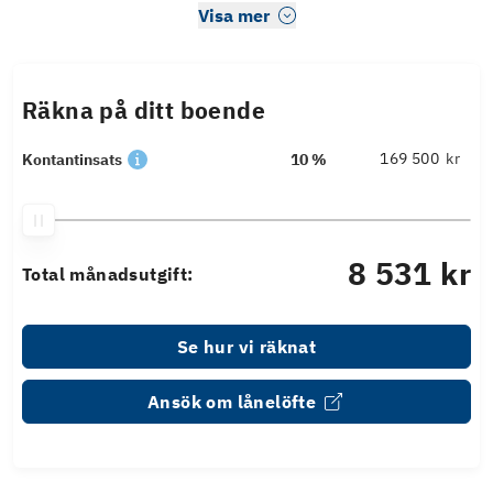
Visa mer
Räkna på ditt boende
kr
Kontantinsats
10 %
8 531 kr
Total månadsutgift:
Se hur vi räknat
Ansök om lånelöfte