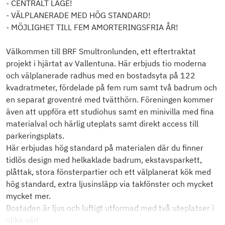
- CENTRALT LÄGE!
- VÄLPLANERADE MED HÖG STANDARD!
- MÖJLIGHET TILL FEM AMORTERINGSFRIA ÅR!
Välkommen till BRF Smultronlunden, ett eftertraktat
projekt i hjärtat av Vallentuna. Här erbjuds tio moderna
och välplanerade radhus med en bostadsyta på 122
kvadratmeter, fördelade på fem rum samt två badrum och
en separat groventré med tvätthörn. Föreningen kommer
även att uppföra ett studiohus samt en minivilla med fina
materialval och härlig uteplats samt direkt access till
parkeringsplats.
Här erbjudas hög standard på materialen där du finner
tidlös design med helkaklade badrum, ekstavsparkett,
plåttak, stora fönsterpartier och ett välplanerat kök med
hög standard, extra ljusinsläpp via takfönster och mycket
mycket mer.
Bostaden är ljus och luftigt utformad med två uteplatser i
olika väd