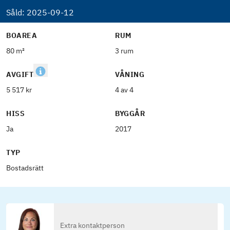
Såld:
2025-09-12
BOAREA
RUM
80 m²
3 rum
AVGIFT
VÅNING
5 517 kr
4 av 4
HISS
BYGGÅR
Ja
2017
TYP
Bostadsrätt
Extra kontaktperson