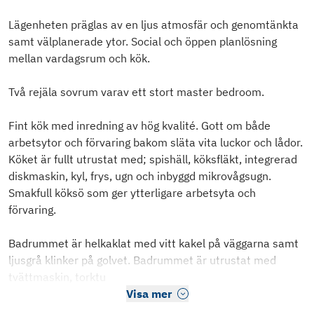
Lägenheten präglas av en ljus atmosfär och genomtänkta
samt välplanerade ytor. Social och öppen planlösning
mellan vardagsrum och kök.
Två rejäla sovrum varav ett stort master bedroom.
Fint kök med inredning av hög kvalité. Gott om både
arbetsytor och förvaring bakom släta vita luckor och lådor.
Köket är fullt utrustat med; spishäll, köksfläkt, integrerad
diskmaskin, kyl, frys, ugn och inbyggd mikrovågsugn.
Smakfull köksö som ger ytterligare arbetsyta och
förvaring.
Badrummet är helkaklat med vitt kakel på väggarna samt
ljusgrå klinker på golvet. Badrummet är utrustat med
tvättmaskin, torktu
Visa mer