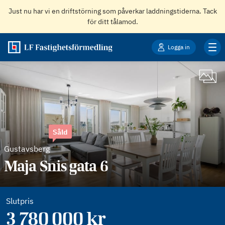
Just nu har vi en driftstörning som påverkar laddningstiderna. Tack
för ditt tålamod.
Logga in
Såld
Gustavsberg
Maja Snis gata 6
Slutpris
3 780 000 kr