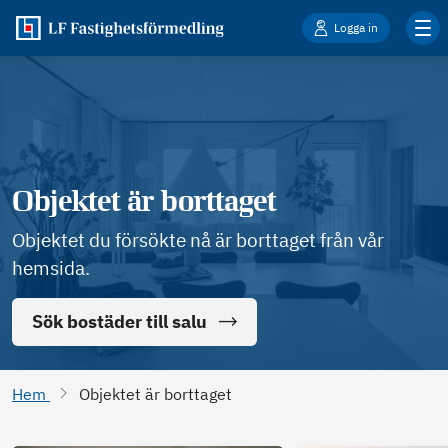
Logga in
Objektet är borttaget
Objektet du försökte nå är borttaget från vår
hemsida.
Sök bostäder till salu
Hem
Objektet är borttaget