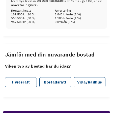
Den nya bostaden och hushållets inkomst ger följande
amorteringskrav
Kontantinsats
Amortering
189 500 kr
(
10
%)
2 843 kr
/mån (
2
%)
568 500 kr
(
30
%)
1 105 kr
/mån (
1
%)
947 500 kr
(
50
%)
0 kr
/mån (
0
%)
Jämför med din nuvarande bostad
Viken typ av bostad har du idag?
Hyresrätt
Bostadsrätt
Villa/Radhus