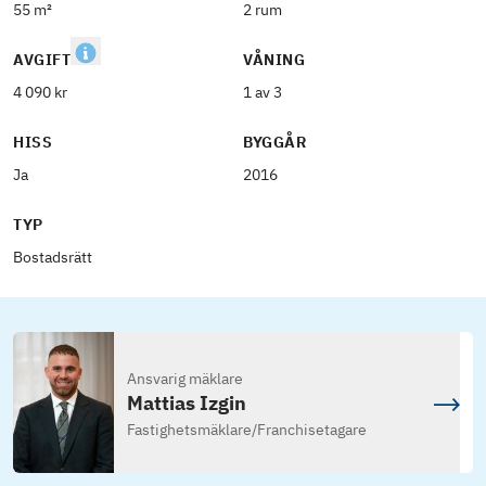
55 m²
2 rum
AVGIFT
VÅNING
4 090 kr
1 av 3
HISS
BYGGÅR
Ja
2016
TYP
Bostadsrätt
Ansvarig mäklare
Mattias Izgin
Fastighetsmäklare
/
Franchisetagare