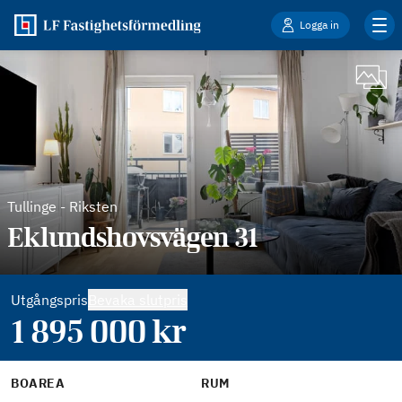
Logga in
Tullinge
-
Riksten
Eklundshovsvägen 31
Utgångspris
Bevaka slutpris
1 895 000
kr
BOAREA
RUM