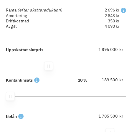
Ränta
(efter skattereduktion)
2 696 kr
Amortering
2 843 kr
Driftkostnad
350 kr
Avgift
4 090 kr
kr
Uppskattat slutpris
kr
Kontantinsats
10 %
kr
Bolån