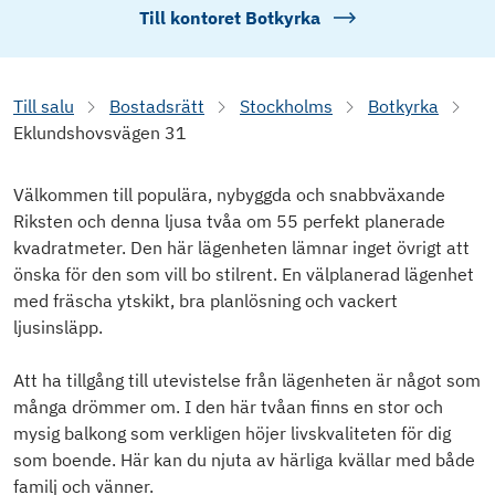
Till kontoret
Botkyrka
Till salu
Bostadsrätt
Stockholms
Botkyrka
Eklundshovsvägen 31
Välkommen till populära, nybyggda och snabbväxande
Riksten och denna ljusa tvåa om 55 perfekt planerade
kvadratmeter. Den här lägenheten lämnar inget övrigt att
önska för den som vill bo stilrent. En välplanerad lägenhet
med fräscha ytskikt, bra planlösning och vackert
ljusinsläpp.
Att ha tillgång till utevistelse från lägenheten är något som
många drömmer om. I den här tvåan finns en stor och
mysig balkong som verkligen höjer livskvaliteten för dig
som boende. Här kan du njuta av härliga kvällar med både
familj och vänner.