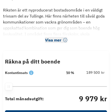
Riksten är ett nyproducerat bostadsområde i en väldigt
trivsam del av Tullinge. Här finns närheten till såväl goda
kommunikationer som vackra grönområden – en
uppskattad kombination som ger dig som boende hög
livskvalitet. I området finns flera förskolor, skola
Visa mer
Räkna på ditt boende
kr
Kontantinsats
10 %
9 979 kr
Total månadsutgift: