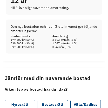
12 år
till
1 %
enligt nuvarande amortering.
Den nya bostaden och hushållets inkomst ger följande
amorteringskrav
Kontantinsats
Amortering
179 500 kr
(
10
%)
2 693 kr
/mån (
2
%)
538 500 kr
(
30
%)
1 047 kr
/mån (
1
%)
897 500 kr
(
50
%)
0 kr
/mån (
0
%)
Jämför med din nuvarande bostad
Viken typ av bostad har du idag?
Hyresrätt
Bostadsrätt
Villa/Radhus