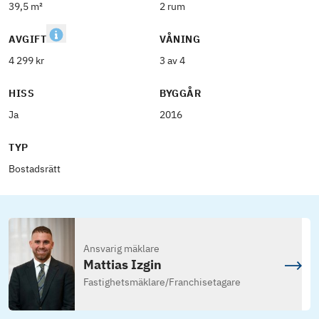
39,5 m²
2 rum
AVGIFT
VÅNING
4 299 kr
3 av 4
HISS
BYGGÅR
Ja
2016
TYP
Bostadsrätt
Ansvarig mäklare
Mattias Izgin
Fastighetsmäklare
/
Franchisetagare