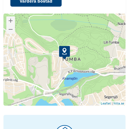
Värdera bostad
Leaflet
|
hitta.se