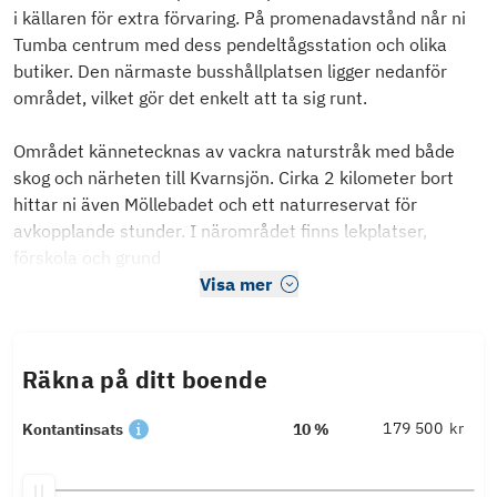
i källaren för extra förvaring. På promenadavstånd når ni
Tumba centrum med dess pendeltågsstation och olika
butiker. Den närmaste busshållplatsen ligger nedanför
området, vilket gör det enkelt att ta sig runt.
Området kännetecknas av vackra naturstråk med både
skog och närheten till Kvarnsjön. Cirka 2 kilometer bort
hittar ni även Möllebadet och ett naturreservat för
avkopplande stunder. I närområdet finns lekplatser,
förskola och grund
Visa mer
Räkna på ditt boende
kr
Kontantinsats
10 %