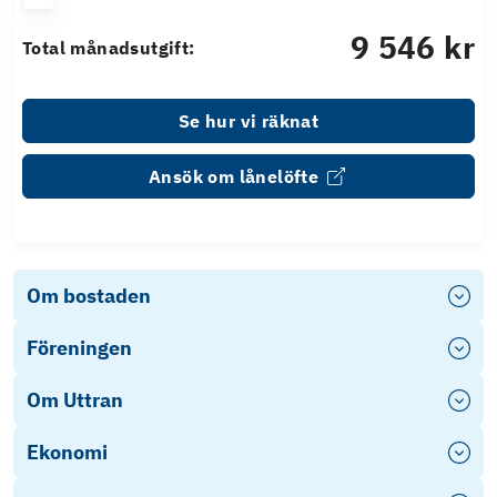
9 546 kr
Total månadsutgift:
Se hur vi räknat
Ansök om lånelöfte
Om bostaden
Föreningen
Om Uttran
Ekonomi