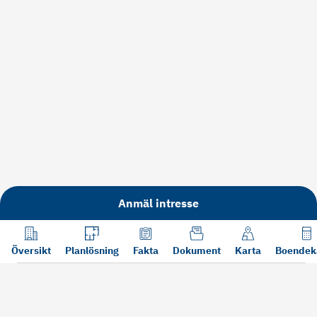
Anmäl intresse
Översikt
Planlösning
Fakta
Dokument
Karta
Boendek