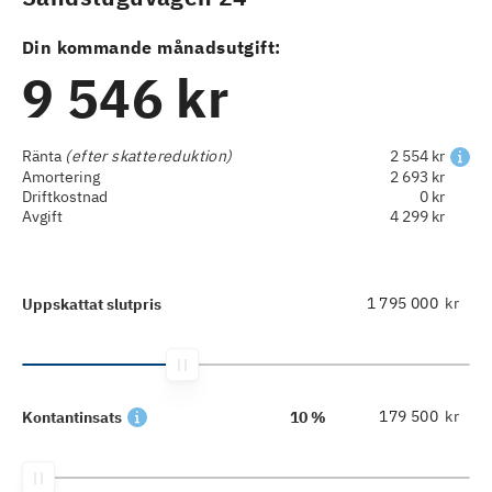
Din kommande månadsutgift:
9 546 kr
Ränta
(efter skattereduktion)
2 554 kr
Amortering
2 693 kr
Driftkostnad
0 kr
Avgift
4 299 kr
kr
Uppskattat slutpris
kr
Kontantinsats
10 %