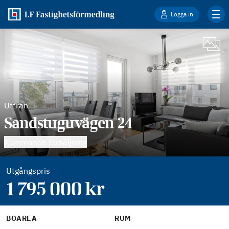
Logga in
Uttran
Sandstuguvägen 24
Kommande försäljning
Utgångspris
1 795 000
kr
BOAREA
RUM