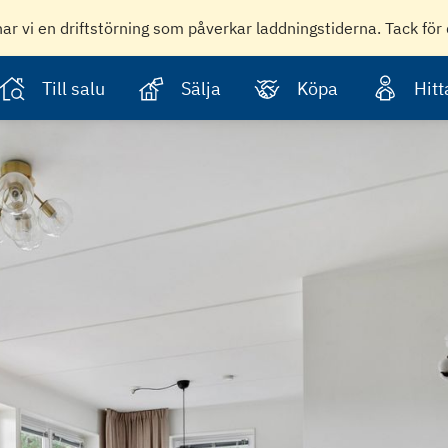
har vi en driftstörning som påverkar laddningstiderna. Tack för 
Till salu
Sälja
Köpa
Hit