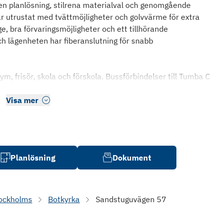
n planlösning, stilrena materialval och genomgående
 utrustat med tvättmöjligheter och golvvärme för extra
, bra förvaringsmöjligheter och ett tillhörande
och lägenheten har fiberanslutning för snabb
ym, frisör, skola och förskola. Bussförbindelser till Tumba C
Visa mer
Planlösning
Dokument
ockholms
Botkyrka
Sandstuguvägen 57