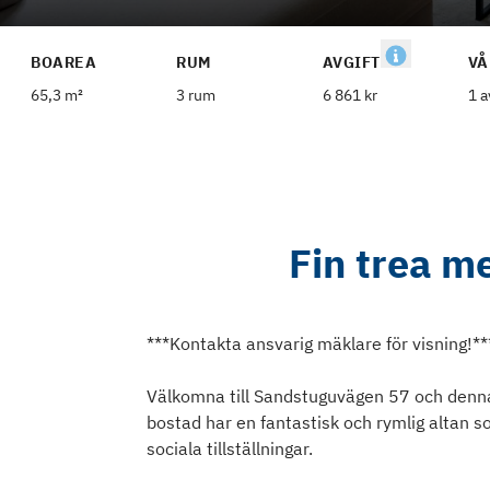
BOAREA
RUM
AVGIFT
VÅ
65,3 m²
3 rum
6 861 kr
1 a
Fin trea me
***Kontakta ansvarig mäklare för visning!**
Välkomna till Sandstuguvägen 57 och denna
bostad har en fantastisk och rymlig altan s
sociala tillställningar.