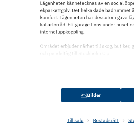
Lägenheten kännetecknas av en social öppe
ekparkettgolv. Det helkaklade badrummet är
komfort. Lägenheten har dessutom gavelläge
källarförråd. Ett garage finns under huset 
internetuppkoppling.
Området erbjuder närhet till skog, butiker, g
och pendeltåg till Stockholm C p
Bilder
Till salu
Bostadsrätt
St