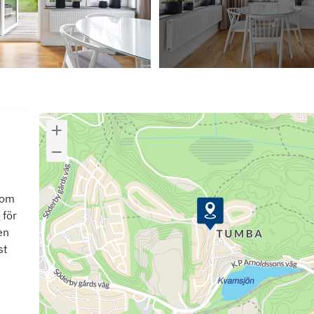
som
 för
en
st