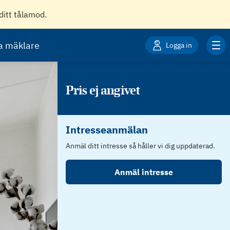
ditt tålamod.
ta mäklare
Logga in
Pris ej angivet
Intresseanmälan
Anmäl ditt intresse så håller vi dig uppdaterad.
Anmäl intresse