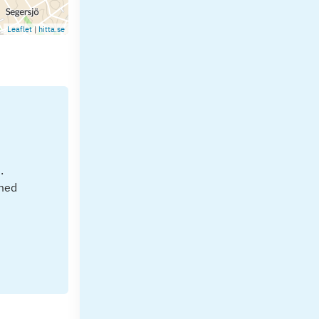
Leaflet
|
hitta.se
.
 med